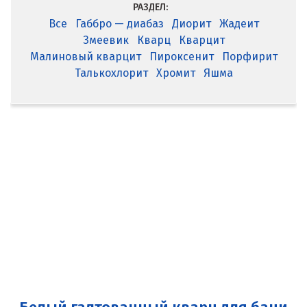
РАЗДЕЛ:
Все
Габбро — диабаз
Диорит
Жадеит
Змеевик
Кварц
Кварцит
Малиновый кварцит
Пироксенит
Порфирит
Талькохлорит
Хромит
Яшма