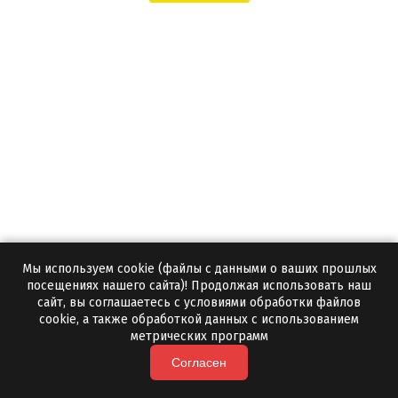
Мы используем cookie (файлы с данными о ваших прошлых
Колотая яшма для бани
посещениях нашего сайта)! Продолжая использовать наш
сайт, вы соглашаетесь с условиями обработки файлов
Да
cookie, а также обработкой данных с использованием
Бесплатный образец:
метрических программ
1 тонна
Минимальная партия:
Согласен
3-5 дней
Срок отгрузки: