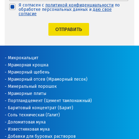
Я согласен с
политикой конфиденциальности
по
обработке персональных данных и
даю свое
согласие
ОТПРАВИТЬ
Микрокальцит
Мраморная крошка
Мраморный щебень
Мраморный отсев (Мраморный песок)
Минеральный порошок
Мраморные плиты
Портландцемент (Цемент тампонажный)
Баритовый концентрат (Барит)
Соль техническая (Галит)
Доломитовая мука
Известняковая мука
Добавки для буровых растворов