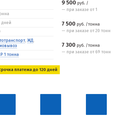
9 500
руб. /
— при заказе от 1
тонна
5 дней
7 500
руб. /тонна
— при заказе от 20 тонн
0
тотранспорт
,
ЖД
,
7 300
руб. /тонна
мовывоз
— при заказе от 69 тонн
Р 1 тонна
срочка платежа до 120 дней