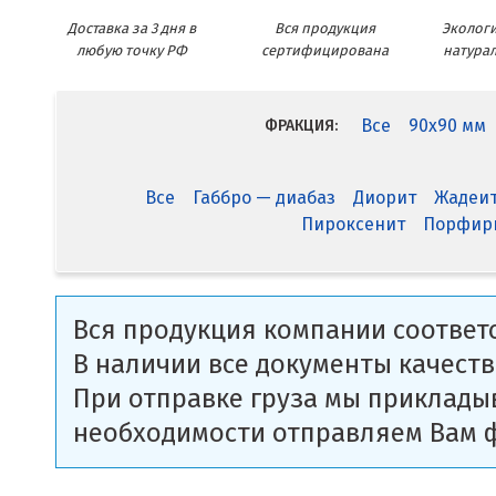
Доставка за 3 дня в
Вся продукция
Экологи
любую точку РФ
сертифицирована
натура
Все
90x90 мм
ФРАКЦИЯ:
Все
Габбро — диабаз
Диорит
Жадеи
Пироксенит
Порфир
Вся продукция компании соответс
В наличии все документы качеств
При отправке груза мы приклады
необходимости отправляем Вам 