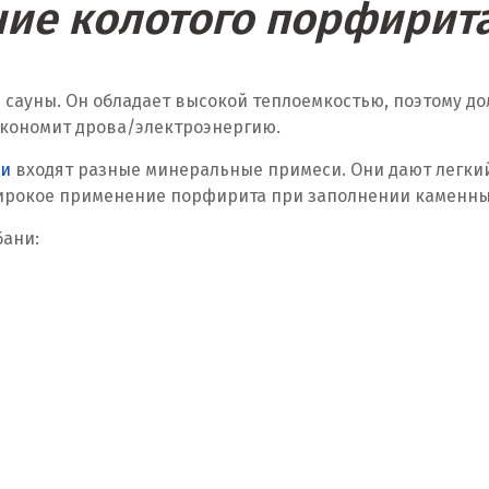
ие колотого порфирита
 сауны. Он обладает высокой теплоемкостью, поэтому д
 экономит дрова/электроэнергию.
ни
входят разные минеральные примеси. Они дают легки
ирокое применение порфирита при заполнении каменных 
бани: