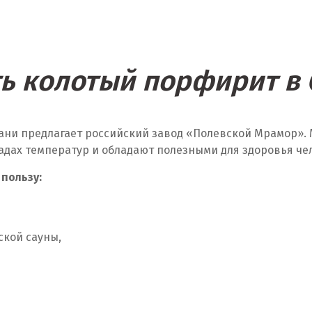
ть колотый порфирит в 
ани предлагает российский завод «Полевской Мрамор». 
адах температур и обладают полезными для здоровья че
 пользу:
ской сауны,