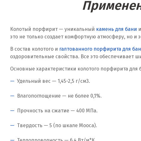
Применен
Колотый порфирит — уникальный
камень для бани
и
это не только создает комфортную атмосферу, но и
В состав колотого и
галтованного порфирита для ба
оздоровительные свойства. Все это обеспечивает ш
Основные характеристики колотого порфирита для 
Удельный вес — 1,45-2,5 г/см
3
.
Влагопоглощение — не более 0,1%.
Прочность на сжатие — 400 МПа.
Твердость — 5 (по шкале Мооса).
Теплопроводность — 6,4 Вт/м*К.