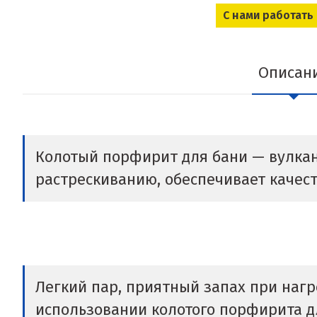
С нами работать
Описан
Колотый порфирит для бани — вулкани
растрескиванию, обеспечивает качес
Легкий пар, приятный запах при нагр
использовании колотого порфирита дл