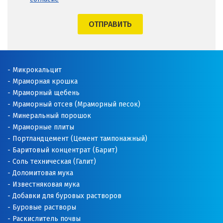
ОТПРАВИТЬ
Микрокальцит
Мраморная крошка
Мраморный щебень
Мраморный отсев (Мраморный песок)
Минеральный порошок
Мраморные плиты
Портландцемент (Цемент тампонажный)
Баритовый концентрат (Барит)
Соль техническая (Галит)
Доломитовая мука
Известняковая мука
Добавки для буровых растворов
Буровые растворы
Раскислитель почвы