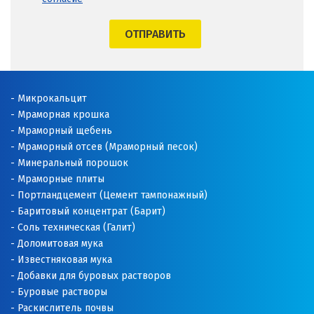
ОТПРАВИТЬ
Микрокальцит
Мраморная крошка
Мраморный щебень
Мраморный отсев (Мраморный песок)
Минеральный порошок
Мраморные плиты
Портландцемент (Цемент тампонажный)
Баритовый концентрат (Барит)
Соль техническая (Галит)
Доломитовая мука
Известняковая мука
Добавки для буровых растворов
Буровые растворы
Раскислитель почвы