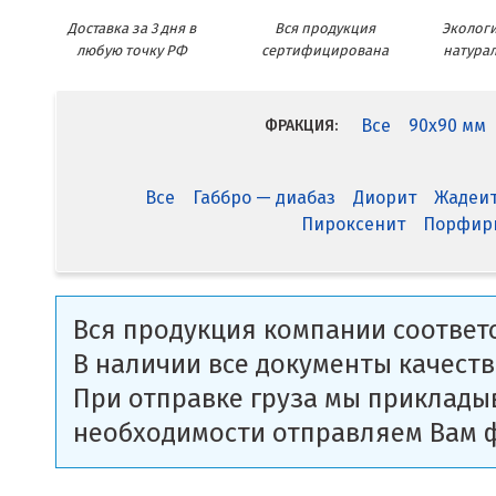
Доставка за 3 дня в
Вся продукция
Экологи
любую точку РФ
сертифицирована
натура
Все
90x90 мм
ФРАКЦИЯ:
Все
Габбро — диабаз
Диорит
Жадеи
Пироксенит
Порфир
Вся продукция компании соответс
В наличии все документы качеств
При отправке груза мы приклады
необходимости отправляем Вам 