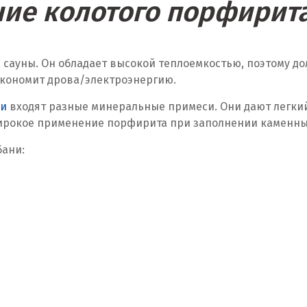
ие колотого порфирита
 сауны. Он обладает высокой теплоемкостью, поэтому д
 экономит дрова/электроэнергию.
ни
входят разные минеральные примеси. Они дают легки
ирокое применение порфирита при заполнении каменных 
бани: