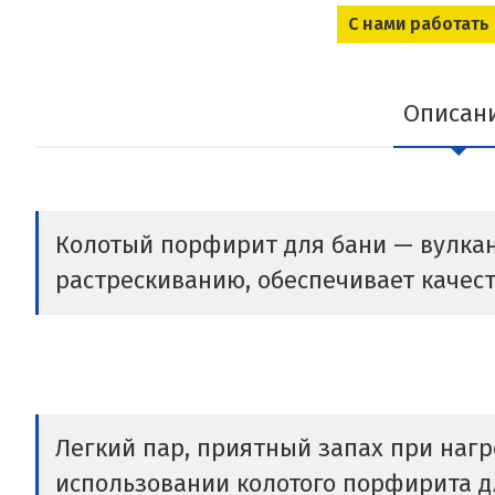
С нами работать
Описан
Колотый порфирит для бани — вулкани
растрескиванию, обеспечивает качес
Легкий пар, приятный запах при нагр
использовании колотого порфирита дл