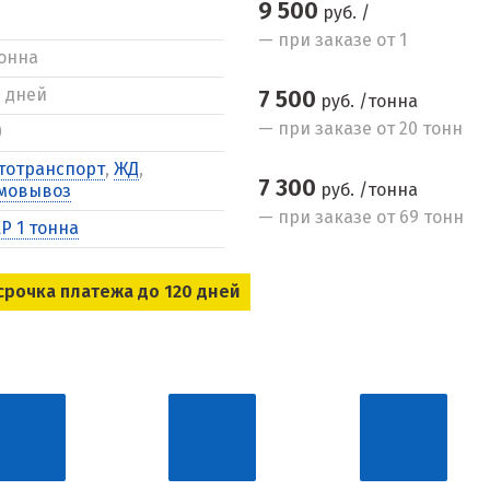
9 500
руб. /
— при заказе от 1
тонна
5 дней
7 500
руб. /тонна
— при заказе от 20 тонн
0
тотранспорт
,
ЖД
,
7 300
руб. /тонна
мовывоз
— при заказе от 69 тонн
Р 1 тонна
срочка платежа до 120 дней