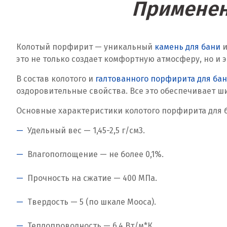
Применен
Колотый порфирит — уникальный
камень для бани
и
это не только создает комфортную атмосферу, но и
В состав колотого и
галтованного порфирита для ба
оздоровительные свойства. Все это обеспечивает ш
Основные характеристики колотого порфирита для 
Удельный вес — 1,45-2,5 г/см
3
.
Влагопоглощение — не более 0,1%.
Прочность на сжатие — 400 МПа.
Твердость — 5 (по шкале Мооса).
Теплопроводность — 6,4 Вт/м*К.