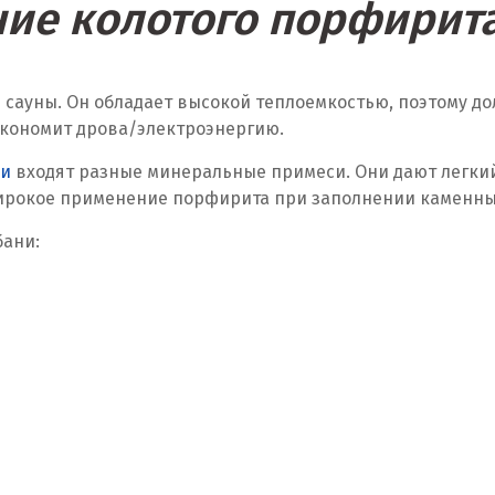
ие колотого порфирита
 сауны. Он обладает высокой теплоемкостью, поэтому д
 экономит дрова/электроэнергию.
ни
входят разные минеральные примеси. Они дают легки
ирокое применение порфирита при заполнении каменных 
бани: