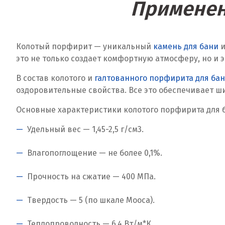
Применен
Колотый порфирит — уникальный
камень для бани
и
это не только создает комфортную атмосферу, но и
В состав колотого и
галтованного порфирита для ба
оздоровительные свойства. Все это обеспечивает ш
Основные характеристики колотого порфирита для 
Удельный вес — 1,45-2,5 г/см
3
.
Влагопоглощение — не более 0,1%.
Прочность на сжатие — 400 МПа.
Твердость — 5 (по шкале Мооса).
Теплопроводность — 6,4 Вт/м*К.