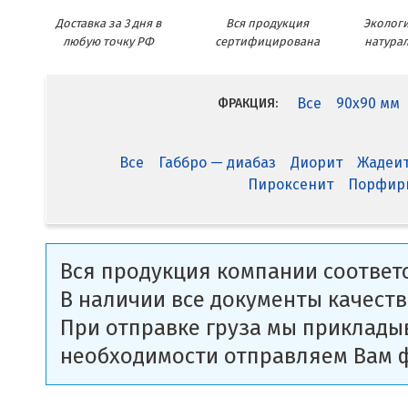
Доставка за 3 дня в
Вся продукция
Экологи
любую точку РФ
сертифицирована
натура
Все
90x90 мм
ФРАКЦИЯ:
Все
Габбро — диабаз
Диорит
Жадеи
Пироксенит
Порфир
Вся продукция компании соответс
В наличии все документы качеств
При отправке груза мы приклады
необходимости отправляем Вам 