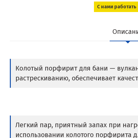
С нами работать
Описан
Колотый порфирит для бани — вулкани
растрескиванию, обеспечивает качес
Легкий пар, приятный запах при нагр
использовании колотого порфирита дл