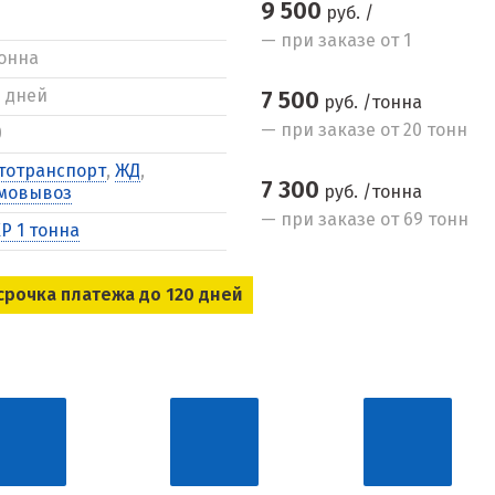
9 500
руб. /
— при заказе от 1
тонна
5 дней
7 500
руб. /тонна
— при заказе от 20 тонн
0
тотранспорт
,
ЖД
,
7 300
руб. /тонна
мовывоз
— при заказе от 69 тонн
Р 1 тонна
срочка платежа до 120 дней