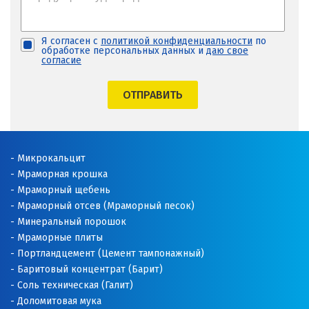
Я согласен с
политикой конфиденциальности
по
обработке персональных данных и
даю свое
согласие
ОТПРАВИТЬ
Микрокальцит
Мраморная крошка
Мраморный щебень
Мраморный отсев (Мраморный песок)
Минеральный порошок
Мраморные плиты
Портландцемент (Цемент тампонажный)
Баритовый концентрат (Барит)
Соль техническая (Галит)
Доломитовая мука