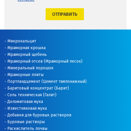
ОТПРАВИТЬ
Микрокальцит
Мраморная крошка
Мраморный щебень
Мраморный отсев (Мраморный песок)
Минеральный порошок
Мраморные плиты
Портландцемент (Цемент тампонажный)
Баритовый концентрат (Барит)
Соль техническая (Галит)
Доломитовая мука
Известняковая мука
Добавки для буровых растворов
Буровые растворы
Раскислитель почвы