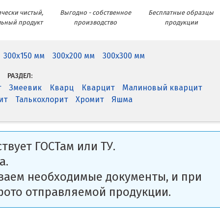
чески чистый,
Выгодно - собственное
Бесплатные образцы
льный продукт
производство
продукции
300x150 мм
300x200 мм
300x300 мм
РАЗДЕЛ:
т
Змеевик
Кварц
Кварцит
Малиновый кварцит
ит
Талькохлорит
Хромит
Яшма
твует ГОСТам или ТУ.
а.
ваем необходимые документы, и при
фото отправляемой продукции.