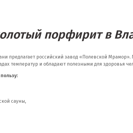
колотый порфирит в Вл
ани предлагает российский завод «Полевской Мрамор». 
адах температур и обладают полезными для здоровья че
 пользу:
ской сауны,