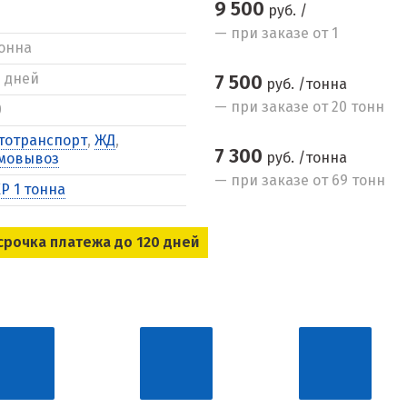
9 500
руб. /
— при заказе от 1
тонна
5 дней
7 500
руб. /тонна
— при заказе от 20 тонн
0
тотранспорт
,
ЖД
,
7 300
руб. /тонна
мовывоз
— при заказе от 69 тонн
Р 1 тонна
срочка платежа до 120 дней