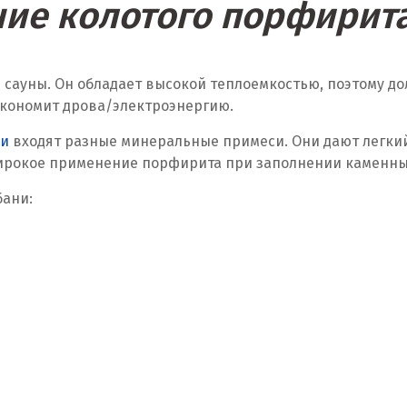
ие колотого порфирита
 сауны. Он обладает высокой теплоемкостью, поэтому д
 экономит дрова/электроэнергию.
ни
входят разные минеральные примеси. Они дают легки
ирокое применение порфирита при заполнении каменных 
бани: