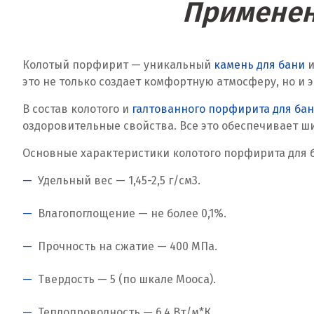
Применен
Колотый порфирит — уникальный
камень для бани
и
это не только создает комфортную атмосферу, но и
В состав колотого и
галтованного порфирита для ба
оздоровительные свойства. Все это обеспечивает ш
Основные характеристики колотого порфирита для 
Удельный вес — 1,45-2,5 г/см
3
.
Влагопоглощение — не более 0,1%.
Прочность на сжатие — 400 МПа.
Твердость — 5 (по шкале Мооса).
Теплопроводность — 6,4 Вт/м*К.