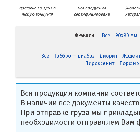
Доставка за 3 дня в
Вся продукция
Экологи
любую точку РФ
сертифицирована
натура
Все
90x90 мм
ФРАКЦИЯ:
Все
Габбро — диабаз
Диорит
Жадеи
Пироксенит
Порфир
Вся продукция компании соответс
В наличии все документы качеств
При отправке груза мы приклады
необходимости отправляем Вам 