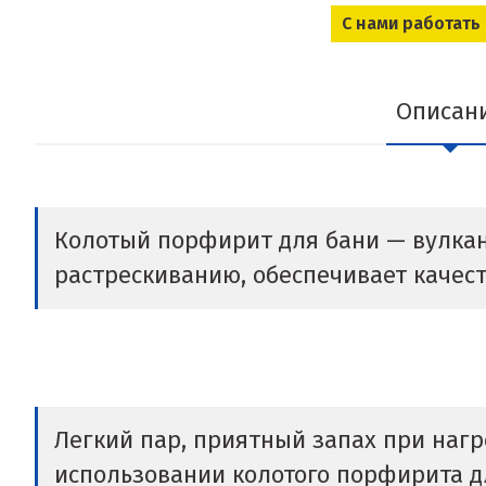
С нами работать
Описан
Колотый порфирит для бани — вулкани
растрескиванию, обеспечивает качес
Легкий пар, приятный запах при нагр
использовании колотого порфирита дл