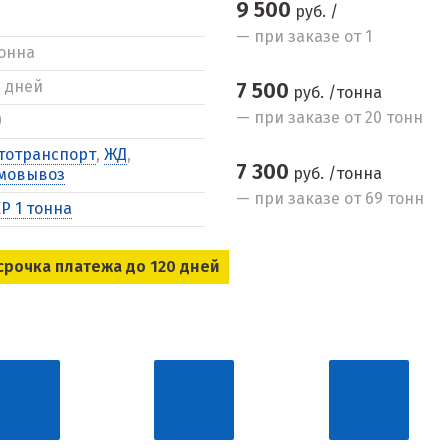
9 500
руб. /
— при заказе от 1
тонна
5 дней
7 500
руб. /тонна
— при заказе от 20 тонн
0
тотранспорт
,
ЖД
,
7 300
руб. /тонна
мовывоз
— при заказе от 69 тонн
Р 1 тонна
срочка платежа до 120 дней