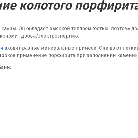
ие колотого порфирита
 сауны. Он обладает высокой теплоемкостью, поэтому д
 экономит дрова/электроэнергию.
ни
входят разные минеральные примеси. Они дают легки
ирокое применение порфирита при заполнении каменных 
бани: