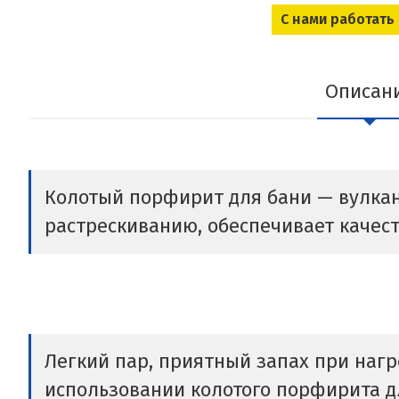
С нами работать
Описан
Колотый порфирит для бани — вулкани
растрескиванию, обеспечивает качес
Легкий пар, приятный запах при нагр
использовании колотого порфирита дл