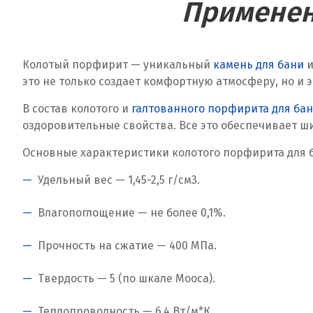
Применен
Колотый порфирит — уникальный
камень для бани
и
это не только создает комфортную атмосферу, но и
В состав колотого и
галтованного порфирита для ба
оздоровительные свойства. Все это обеспечивает ш
Основные характеристики колотого порфирита для 
Удельный вес — 1,45-2,5 г/см
3
.
Влагопоглощение — не более 0,1%.
Прочность на сжатие — 400 МПа.
Твердость — 5 (по шкале Мооса).
Теплопроводность — 6,4 Вт/м*К.