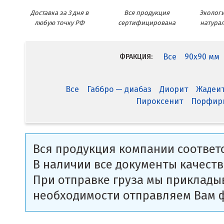
Доставка за 3 дня в
Вся продукция
Экологи
любую точку РФ
сертифицирована
натура
Все
90x90 мм
ФРАКЦИЯ:
Все
Габбро — диабаз
Диорит
Жадеи
Пироксенит
Порфир
Вся продукция компании соответс
В наличии все документы качеств
При отправке груза мы приклады
необходимости отправляем Вам 