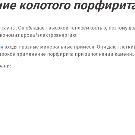
ие колотого порфирита
 сауны. Он обладает высокой теплоемкостью, поэтому д
 экономит дрова/электроэнергию.
ни
входят разные минеральные примеси. Они дают легки
ирокое применение порфирита при заполнении каменных 
бани: