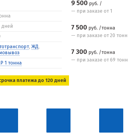
9 500
руб. /
— при заказе от 1
тонна
5 дней
7 500
руб. /тонна
— при заказе от 20 тонн
0
тотранспорт
,
ЖД
,
7 300
руб. /тонна
мовывоз
— при заказе от 69 тонн
Р 1 тонна
срочка платежа до 120 дней