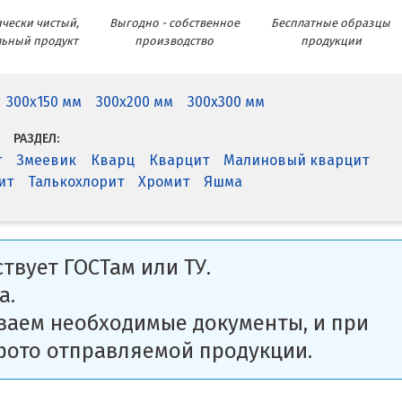
чески чистый,
Выгодно - собственное
Бесплатные образцы
льный продукт
производство
продукции
300x150 мм
300x200 мм
300x300 мм
РАЗДЕЛ:
т
Змеевик
Кварц
Кварцит
Малиновый кварцит
ит
Талькохлорит
Хромит
Яшма
твует ГОСТам или ТУ.
а.
ваем необходимые документы, и при
фото отправляемой продукции.