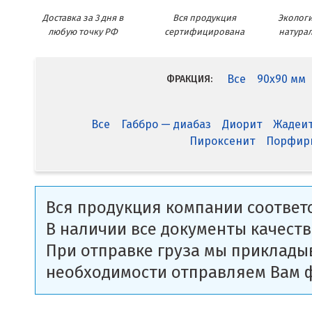
Доставка за 3 дня в
Вся продукция
Экологи
любую точку РФ
сертифицирована
натура
Все
90x90 мм
ФРАКЦИЯ:
Все
Габбро — диабаз
Диорит
Жадеи
Пироксенит
Порфир
Вся продукция компании соответс
В наличии все документы качеств
При отправке груза мы приклады
необходимости отправляем Вам 