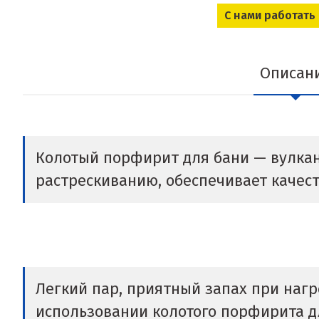
С нами работать
Описан
Колотый порфирит для бани — вулкани
растрескиванию, обеспечивает качес
Легкий пар, приятный запах при нагр
использовании колотого порфирита дл