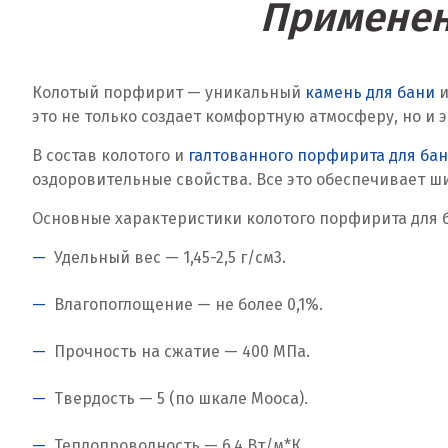
Применен
Колотый порфирит — уникальный
камень для бани
и
это не только создает комфортную атмосферу, но и
В состав колотого и
галтованного порфирита для ба
оздоровительные свойства. Все это обеспечивает ш
Основные характеристики колотого порфирита для 
Удельный вес — 1,45-2,5 г/см
3
.
Влагопоглощение — не более 0,1%.
Прочность на сжатие — 400 МПа.
Твердость — 5 (по шкале Мооса).
Теплопроводность — 6,4 Вт/м*К.