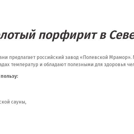
олотый порфирит в Сев
ани предлагает российский завод «Полевской Мрамор». 
адах температур и обладают полезными для здоровья че
 пользу:
ской сауны,