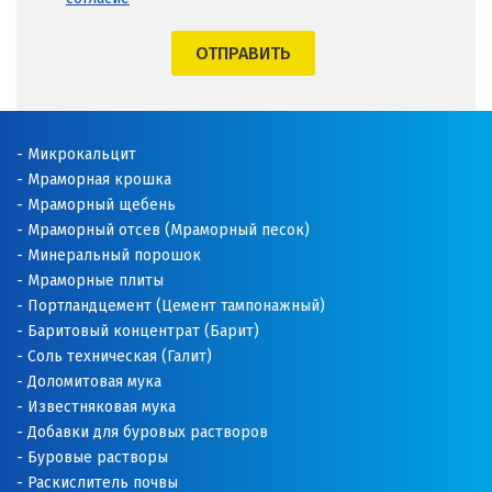
ОТПРАВИТЬ
Микрокальцит
Мраморная крошка
Мраморный щебень
Мраморный отсев (Мраморный песок)
Минеральный порошок
Мраморные плиты
Портландцемент (Цемент тампонажный)
Баритовый концентрат (Барит)
Соль техническая (Галит)
Доломитовая мука
Известняковая мука
Добавки для буровых растворов
Буровые растворы
Раскислитель почвы