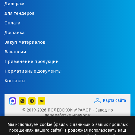
Дилерам
Для тендеров
Оплата
Доставка
Закуп материалов
Вакансии
Применение продукции
Нормативные документы
Контакты
Карта сайта
© 2019-2026 ПОЛЕВСКОЙ МРАМОР - Завод по
переработке мрамора:
Микрокальцит, Мраморная крошка, Мраморный щебень,
Мы используем cookie (файлы с данными о ваших прошлых
Минеральные порошки, Добавки для буровых растворов
посещениях нашего сайта)! Продолжая использовать наш