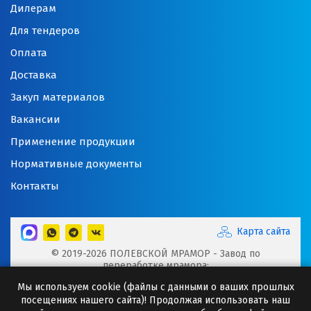
Дилерам
Для тендеров
Оплата
Доставка
Закуп материалов
Вакансии
Применение продукции
Нормативные документы
Контакты
Карта сайта
© 2019-2026 ПОЛЕВСКОЙ МРАМОР - Завод по
переработке мрамора:
Микрокальцит, Мраморная крошка, Мраморный щебень,
Мы используем cookie (файлы с данными о ваших прошлых
Минеральные порошки, Добавки для буровых растворов
посещениях нашего сайта)! Продолжая использовать наш