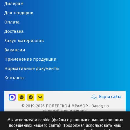
Дилерам
Для тендеров
Оплата
Доставка
Закуп материалов
Вакансии
Применение продукции
Нормативные документы
Контакты
Карта сайта
© 2019-2026 ПОЛЕВСКОЙ МРАМОР - Завод по
переработке мрамора:
Микрокальцит, Мраморная крошка, Мраморный щебень,
Мы используем cookie (файлы с данными о ваших прошлых
Минеральные порошки, Добавки для буровых растворов
посещениях нашего сайта)! Продолжая использовать наш