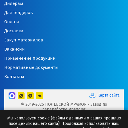
Дилерам
Для тендеров
Оплата
Доставка
Закуп материалов
Вакансии
Применение продукции
Нормативные документы
Контакты
Карта сайта
© 2019-2026 ПОЛЕВСКОЙ МРАМОР - Завод по
переработке мрамора:
Микрокальцит, Мраморная крошка, Мраморный щебень,
Мы используем cookie (файлы с данными о ваших прошлых
Минеральные порошки, Добавки для буровых растворов
посещениях нашего сайта)! Продолжая использовать наш