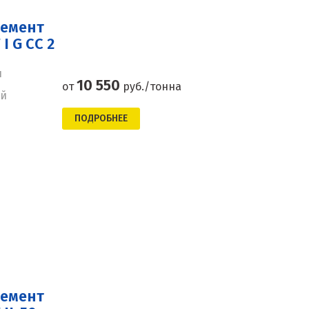
цемент
 G CC 2
н
10 550
от
руб./тонна
ей
ПОДРОБНЕЕ
цемент