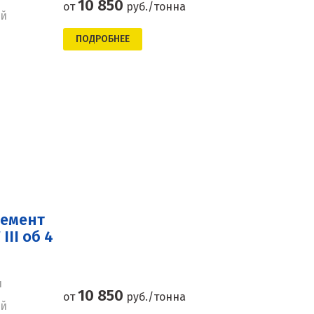
10 850
от
руб./тонна
ей
ПОДРОБНЕЕ
цемент
II об 4
н
10 850
от
руб./тонна
ей