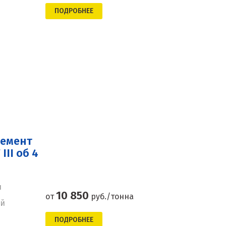
ПОДРОБНЕЕ
цемент
II об 4
н
10 850
от
руб./тонна
ей
ПОДРОБНЕЕ