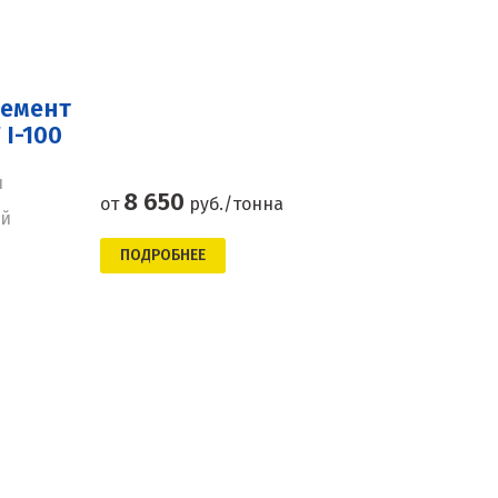
цемент
I-100
н
8 650
от
руб./тонна
ей
ПОДРОБНЕЕ