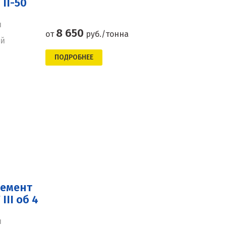
II-50
н
8 650
от
руб./тонна
ей
ПОДРОБНЕЕ
цемент
II об 4
н