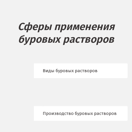
Барнаул
Белгород
Сферы применения
Берёзовский
буровых растворов
Бисерть
Богданович
Брянск
Виды буровых растворов
В
Верхние Серги
Верхний Уфалей
Производство буровых растворов
Верхняя Пышма
Верхняя Салда