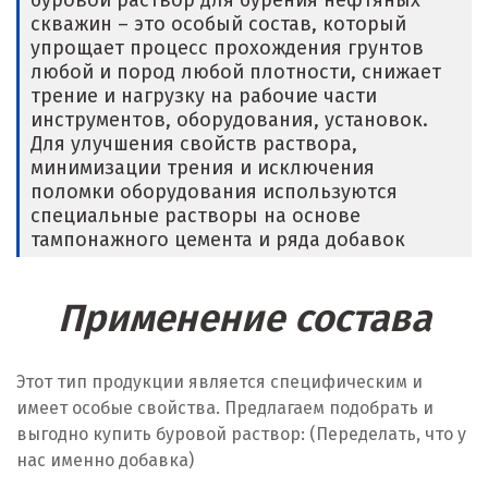
буровой раствор для бурения нефтяных
скважин – это особый состав, который
Долгопрудный
упрощает процесс прохождения грунтов
любой и пород любой плотности, снижает
Домодедово
трение и нагрузку на рабочие части
инструментов, оборудования, установок.
Дубна
Для улучшения свойств раствора,
минимизации трения и исключения
Е
поломки оборудования используются
специальные растворы на основе
Егорьевск
тампонажного цемента и ряда добавок
Екатеринбург
Применение состава
Еленинка
Ж
Этот тип продукции является специфическим и
имеет особые свойства. Предлагаем подобрать и
Жуковский
выгодно купить буровой раствор: (Переделать, что у
нас именно добавка)
И