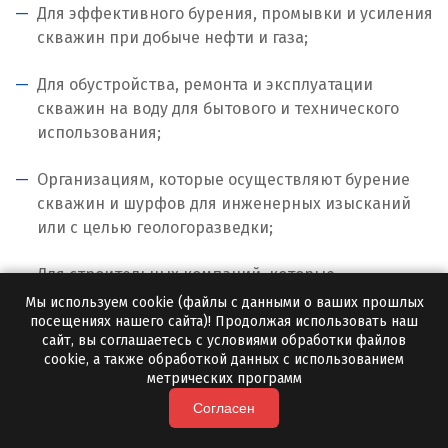
Для эффективного бурения, промывки и усиления
Иваново
скважин при добыче нефти и газа;
Ивантеевка
Для обустройства, ремонта и эксплуатации
скважин на воду для бытового и технического
Ижевск
использования;
Ирбит
Организациям, которые осуществляют бурение
Иркутск
скважин и шурфов для инженерных изысканий
или с целью геологоразведки;
Ишим
Для строительных компаний, которые
К
самостоятельно проводят изыскания и внедряют
Мы используем cookie (файлы с данными о ваших прошлых
посещениях нашего сайта)! Продолжая использовать наш
технологии забивки свай.
Казань
сайт, вы соглашаетесь с условиями обработки файлов
cookie, а также обработкой данных с использованием
Калининград
метрических программ
Доступная цена на
Согласен
Калуга