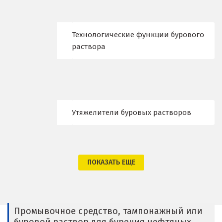
Видное
Технологические функции бурового
Владикавказ
раствора
Владимир
Волгоград
Волгодонск
Утяжелители буровых растворов
Воронеж
Воскресенск
ПОКАЗАТЬ ЕЩЕ
Д
Дегтярск
Промывочное средство, тампонажный или
Дмитров