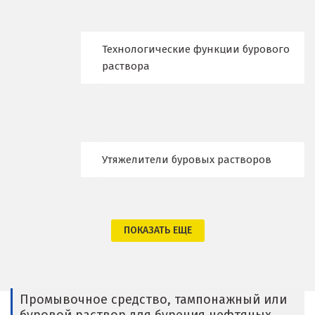
Видное
Технологические функции бурового
Владикавказ
раствора
Владимир
Волгоград
Волгодонск
Утяжелители буровых растворов
Воронеж
Воскресенск
ПОКАЗАТЬ ЕЩЕ
Д
Дегтярск
Промывочное средство, тампонажный или
Дмитров