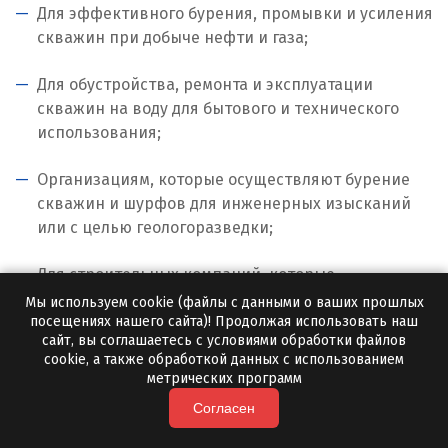
Для эффективного бурения, промывки и усиления
Иваново
скважин при добыче нефти и газа;
Ивантеевка
Для обустройства, ремонта и эксплуатации
скважин на воду для бытового и технического
Ижевск
использования;
Ирбит
Организациям, которые осуществляют бурение
Иркутск
скважин и шурфов для инженерных изысканий
или с целью геологоразведки;
Ишим
Для строительных компаний, которые
К
самостоятельно проводят изыскания и внедряют
Мы используем cookie (файлы с данными о ваших прошлых
посещениях нашего сайта)! Продолжая использовать наш
технологии забивки свай.
Казань
сайт, вы соглашаетесь с условиями обработки файлов
cookie, а также обработкой данных с использованием
Калининград
метрических программ
Доступная цена на
Согласен
Калуга