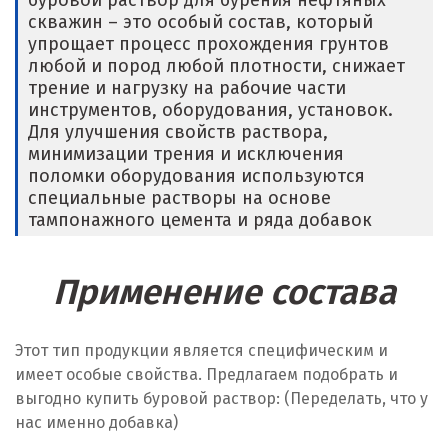
буровой раствор для бурения нефтяных
скважин – это особый состав, который
Долгопрудный
упрощает процесс прохождения грунтов
любой и пород любой плотности, снижает
Домодедово
трение и нагрузку на рабочие части
инструментов, оборудования, установок.
Дубна
Для улучшения свойств раствора,
минимизации трения и исключения
Е
поломки оборудования используются
специальные растворы на основе
Егорьевск
тампонажного цемента и ряда добавок
Екатеринбург
Применение состава
Еленинка
Ж
Этот тип продукции является специфическим и
имеет особые свойства. Предлагаем подобрать и
Жуковский
выгодно купить буровой раствор: (Переделать, что у
нас именно добавка)
И