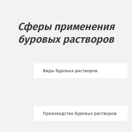
Барнаул
Белгород
Сферы применения
Берёзовский
буровых растворов
Бисерть
Богданович
Брянск
Виды буровых растворов
В
Верхние Серги
Верхний Уфалей
Производство буровых растворов
Верхняя Пышма
Верхняя Салда