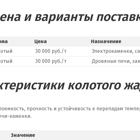
ена и варианты постав
рма
Цена
Назначение
лотый
30 000 руб./т
Электрокаменки, с
лотый
30 000 руб./т
Дровяные печи, за
ктеристики колотого жа
лоемкость, прочность и устойчивость к перепадам тем
ечи-каменки.
Значение