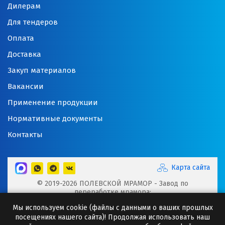
Дилерам
Для тендеров
Оплата
Доставка
Закуп материалов
Вакансии
Применение продукции
Нормативные документы
Контакты
Карта сайта
© 2019-2026 ПОЛЕВСКОЙ МРАМОР - Завод по
переработке мрамора:
Микрокальцит, Мраморная крошка, Мраморный щебень,
Мы используем cookie (файлы с данными о ваших прошлых
Минеральные порошки, Добавки для буровых растворов
посещениях нашего сайта)! Продолжая использовать наш