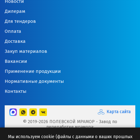
Новости
Дилерам
Для тендеров
Оплата
Доставка
Закуп материалов
Вакансии
Применение продукции
Нормативные документы
Контакты
Карта сайта
© 2019-2026 ПОЛЕВСКОЙ МРАМОР - Завод по
переработке мрамора:
Микрокальцит, Мраморная крошка, Мраморный щебень,
Мы используем cookie (файлы с данными о ваших прошлых
Минеральные порошки, Добавки для буровых растворов