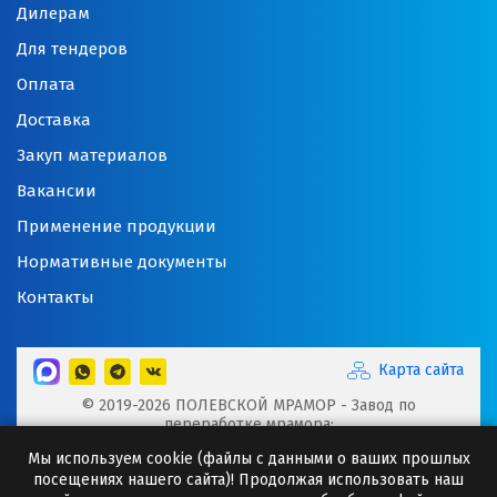
Дилерам
Для тендеров
Оплата
Доставка
Закуп материалов
Вакансии
Применение продукции
Нормативные документы
Контакты
Карта сайта
© 2019-2026 ПОЛЕВСКОЙ МРАМОР - Завод по
переработке мрамора:
Микрокальцит, Мраморная крошка, Мраморный щебень,
Мы используем cookie (файлы с данными о ваших прошлых
Минеральные порошки, Добавки для буровых растворов
посещениях нашего сайта)! Продолжая использовать наш