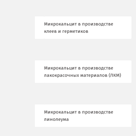
Еленинка
Ж
Микрокальцит в производстве
клеев и герметиков
Жуковский
И
Иваново
Микрокальцит в производстве
Ивантеевка
лакокрасочных материалов (ЛКМ)
Ижевск
Ирбит
Микрокальцит в производстве
Иркутск
линолеума
Ишим