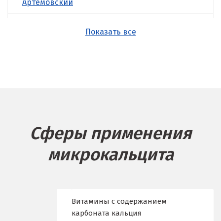
Артёмовский
Асбест
Показать все
Б
Балашиха
Барнаул
Белгород
Сферы применения
Берёзовский
микрокальцита
Бисерть
Богданович
Брянск
Витамины с содержанием
карбоната кальция
В