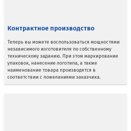
Серпухов
Сибай
Контрактное производство
Смоленск
Теперь вы можете воспользоваться мощностями
Снежинск
независимого изготовителя по собственному
техническому заданию. При этом маркирование
Сочи
упаковок, нанесение логотипа, а также
наименование товара производятся в
Среднеуральск
соответствии с пожеланиями заказчика.
Ставрополь
Ступино
Сургут
Сухой Лог