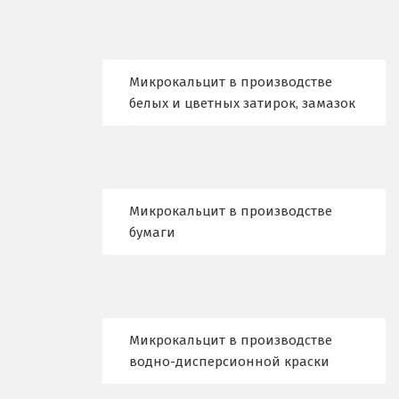
Воскресенск
Д
Микрокальцит в производстве
белых и цветных затирок, замазок
Дегтярск
Дмитров
Долгопрудный
Микрокальцит в производстве
Домодедово
бумаги
Дубна
Е
Микрокальцит в производстве
Егорьевск
водно-дисперсионной краски
Екатеринбург