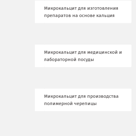
Микрокальцит для изготовления
Лыткарино
препаратов на основе кальция
Люберцы
М
Магнитогорск
Микрокальцит для медицинской и
лабораторной посуды
Махачкала
Мегион
Медведевка
Микрокальцит для производства
полимерной черепицы
Москва
Мытищи
Н