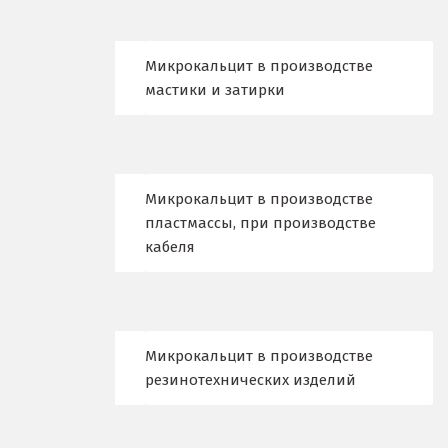
К
Казань
Микрокальцит в производстве
мастики и затирки
Калининград
Калуга
Каменск-Уральский
Микрокальцит в производстве
пластмассы, при производстве
Камышево
кабеля
Камышлов
Караганда
Микрокальцит в производстве
Качканар
резинотехнических изделий
Кемерово