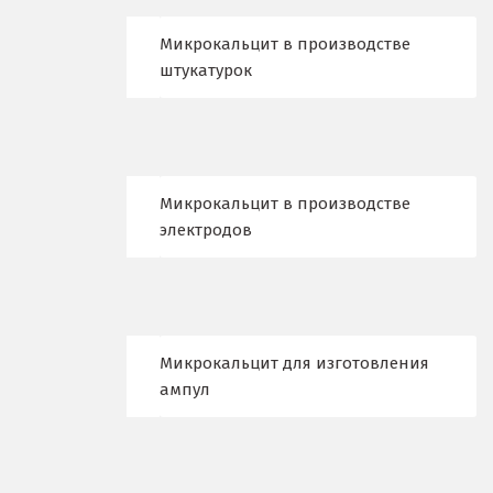
Краснотурьинск
Микрокальцит в производстве
Красноуфимск
штукатурок
Красноярск
Крым
Кузино
Микрокальцит в производстве
электродов
Курск
Кушва
Л
Микрокальцит для изготовления
Лангепас
ампул
Липецк
Лобня