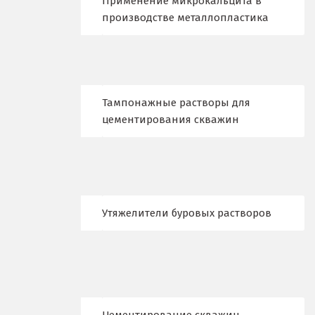
Применение микрокальцита в
Новокузнецк
производстве металлопластика
Новороссийск
Новосибирск
Тампонажные растворы для
Новоуральск
цементирования скважин
Новоуткинск
Новый Уренгой
Ногинск
Утяжелители буровых растворов
Ноябрьск
Нягань
О