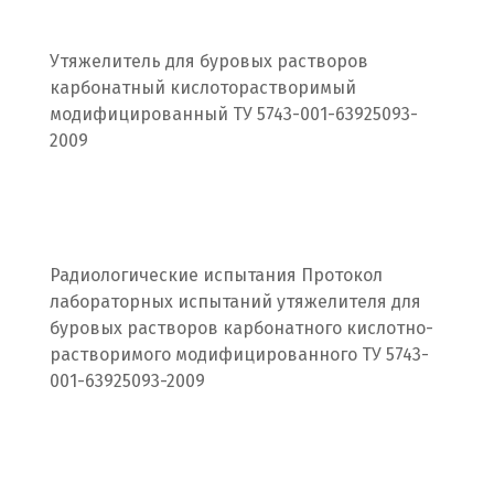
Подольск
Походилова
Утяжелитель для буровых растворов
карбонатный кислоторастворимый
Псков
модифицированный ТУ 5743-001-63925093-
2009
Пушкино
Пятигорск
Р
Радиологические испытания Протокол
Раменское
лабораторных испытаний утяжелителя для
буровых растворов карбонатного кислотно-
Ревда
растворимого модифицированного ТУ 5743-
001-63925093-2009
Реутов
Ростов на Дону
Рязань