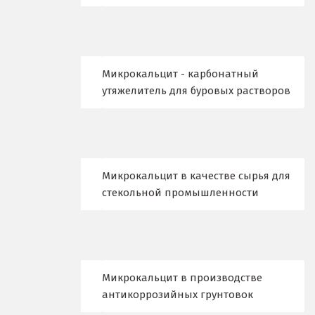
Верхние Серги
Верхний Уфалей
Микрокальцит - карбонатный
Верхняя Пышма
утяжелитель для буровых растворов
Верхняя Салда
Видное
Микрокальцит в качестве сырья для
Владикавказ
стекольной промышленности
Владимир
Волгоград
Волгодонск
Микрокальцит в производстве
антикоррозийных грунтовок
Воронеж