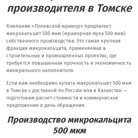
производителя в Томске
У
Компания «Полевской мрамор» предлагает
Ульяновск
микрокальцит 500 мкм (мраморная мука 500 мкм)
Урай
собственного производства. Это самая крупная
фракция микрокальцита, применяемая в
Уфа
строительных и промышленных проектах, где
требуется повышенная прочность и экономичность
Учалы
минерального наполнителя.
Ф
Если вам необходимо купить микрокальцит 500 мкм
в Томске с доставкой по России или в Казахстан —
Фрязино
подготовим расчет стоимости и коммерческое
предложение в день обращения.
Х
Производство микрокальцита
Хабаровск
500 мкм
Ханты-Мансийск