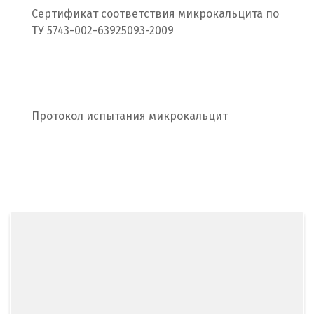
Сертификат соответствия микрокальцита по
С
ТУ 5743-002-63925093-2009
Салехард
Самара
Протокол испытания микрокальцит
Санкт-Петербург
Саратов
Сатка
Севастополь
Североуральск
Сергиев Посад
Серов