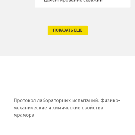
Цементирование скважин
Одинцово
Омск
Орел
ПОКАЗАТЬ ЕЩЕ
Оренбург
Орехово-Зуево
П
Павловский Посад
Пенза
Протокол лабораторных испытаний: Физико-
механические и химические свойства
Первоуральск
мрамора
Пермь