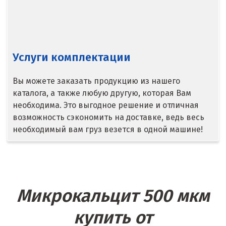
Сысерть
Т
Услуги комплектации
Таватуй
Тамбов
Вы можете заказать продукцию из нашего
каталога, а также любую другую, которая Вам
Тверь
необходима. Это выгодное решение и отличная
возможность сэкономить на доставке, ведь весь
Тобольск
необходимый вам груз везется в одной машине!
Тольятти
Томск
Троицк
Микрокальцит 500 мкм
Тула
купить от
Тюмень