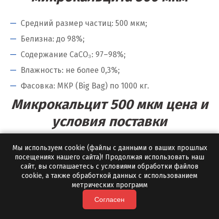
Ю
Средний размер частиц: 500 мкм;
Югорск
Белизна: до 98%;
Содержание CaCO₃: 97–98%;
Я
Влажность: не более 0,3%;
Ялуторовск
Фасовка: МКР (Big Bag) по 1000 кг.
Ярославль
Микрокальцит 500 мкм цена и
условия поставки
Цена зависит от объема партии и региона
Мы используем cookie (файлы с данными о ваших прошлых
посещениях нашего сайта)! Продолжая использовать наш
поставки. Минимальная отгрузка с нашей
сайт, вы соглашаетесь с условиями обработки файлов
доставкой — от 10 тонн.
cookie, а также обработкой данных с использованием
метрических программ
Автотранспорт — оперативная доставка по
Согласен
региону;
ЖД поставки для крупных инфраструктурных