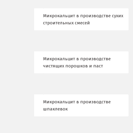
Киров
Кировград
Микрокальцит в производстве сухих
строительных смесей
Клин
Когалым
Коелга
Микрокальцит в производстве
чистящих порошков и паст
Коломна
Королёв
Кострома
Микрокальцит в производстве
Красногорск
шпаклевок
Краснодар