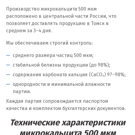
Производство микрокальцита 500 мкм
Химки
расположено в центральной части России, что
Ч
позволяет доставлять продукцию в Томск в
среднем за 3–4 дня.
Чебаркуль
Мы обеспечиваем строгий контроль:
Челябинск
среднего размера частиц 500 мкм;
Чехов
стабильной белизны продукции (до 98%);
содержания карбоната кальция (CaCO₃) 97–98%;
Чита
однородности и минимальной влажности
Щ
партии.
Каждая партия сопровождается паспортом
Щёлково
качества и комплектом бухгалтерских документов.
Э
Технические характеристики
Электросталь
микрокальцита 500 мкм