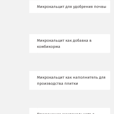
Микрокальцит для удобрения почвы
Набарежные Челны
Надым
Наро-Фоминск
Микрокальцит как добавка в
Невьянск
комбикорма
Нефтеюганск
Нижневартовск
Нижний Новгород
Микрокальцит как наполнитель для
производства плитки
Нижний Тагил
Новгород
Новокоалиновый