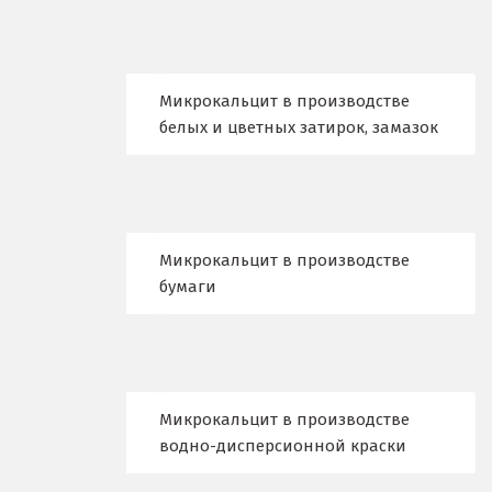
Воскресенск
Д
Микрокальцит в производстве
белых и цветных затирок, замазок
Дегтярск
Дмитров
Долгопрудный
Микрокальцит в производстве
Домодедово
бумаги
Дубна
Е
Микрокальцит в производстве
Егорьевск
водно-дисперсионной краски
Екатеринбург