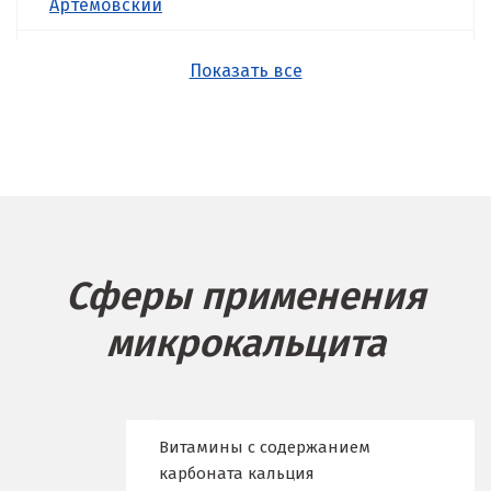
Артёмовский
Асбест
Показать все
Б
Балашиха
Барнаул
Белгород
Сферы применения
Берёзовский
микрокальцита
Бисерть
Богданович
Брянск
Витамины с содержанием
карбоната кальция
В