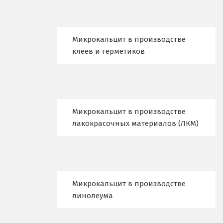
Еленинка
Ж
Микрокальцит в производстве
клеев и герметиков
Жуковский
И
Иваново
Микрокальцит в производстве
Ивантеевка
лакокрасочных материалов (ЛКМ)
Ижевск
Ирбит
Микрокальцит в производстве
Иркутск
линолеума
Ишим