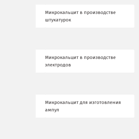
Краснотурьинск
Микрокальцит в производстве
Красноуфимск
штукатурок
Красноярск
Крым
Кузино
Микрокальцит в производстве
электродов
Курск
Кушва
Л
Микрокальцит для изготовления
Лангепас
ампул
Липецк
Лобня