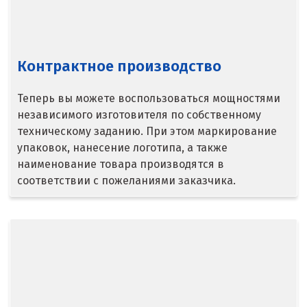
Серпухов
Сибай
Контрактное производство
Смоленск
Теперь вы можете воспользоваться мощностями
Снежинск
независимого изготовителя по собственному
Сочи
техническому заданию. При этом маркирование
упаковок, нанесение логотипа, а также
Среднеуральск
наименование товара производятся в
соответствии с пожеланиями заказчика.
Ставрополь
Ступино
Сургут
Сухой Лог