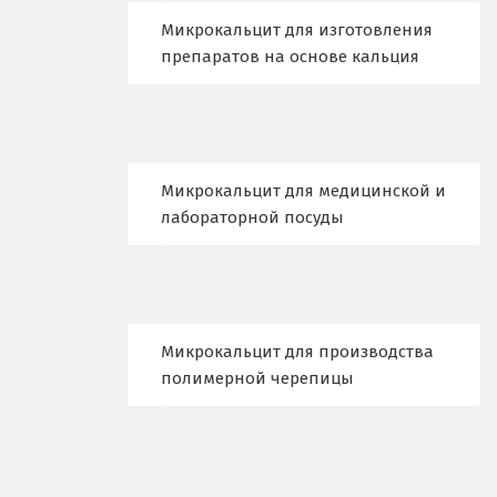
Микрокальцит для изготовления
Лыткарино
препаратов на основе кальция
Люберцы
М
Магнитогорск
Микрокальцит для медицинской и
лабораторной посуды
Махачкала
Мегион
Медведевка
Микрокальцит для производства
полимерной черепицы
Москва
Мытищи
Н