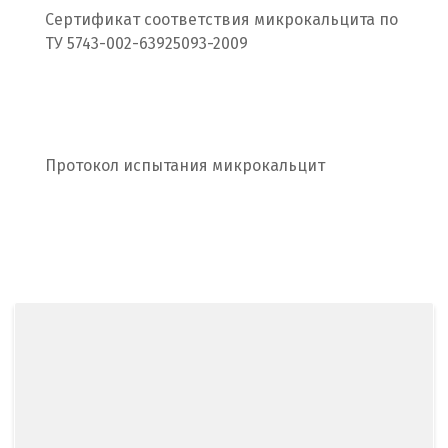
Сертификат соответствия микрокальцита по
С
ТУ 5743-002-63925093-2009
Салехард
Самара
Санкт-Петербург
Протокол испытания микрокальцит
Саратов
Сатка
Севастополь
Североуральск
Сергиев Посад
Серов