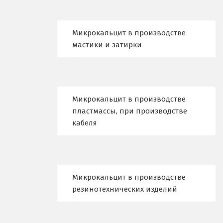
К
Казань
Микрокальцит в производстве
мастики и затирки
Калининград
Калуга
Каменск-Уральский
Микрокальцит в производстве
пластмассы, при производстве
Камышево
кабеля
Камышлов
Караганда
Микрокальцит в производстве
Качканар
резинотехнических изделий
Кемерово