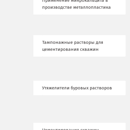
Применение микрокальцита в
Новокузнецк
производстве металлопластика
Новороссийск
Новосибирск
Тампонажные растворы для
Новоуральск
цементирования скважин
Новоуткинск
Новый Уренгой
Ногинск
Утяжелители буровых растворов
Ноябрьск
Нягань
О