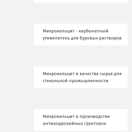
Верхние Серги
Верхний Уфалей
Микрокальцит - карбонатный
Верхняя Пышма
утяжелитель для буровых растворов
Верхняя Салда
Видное
Микрокальцит в качестве сырья для
Владикавказ
стекольной промышленности
Владимир
Волгоград
Волгодонск
Микрокальцит в производстве
антикоррозийных грунтовок
Воронеж