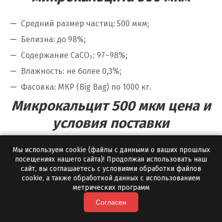
Ю
Средний размер частиц: 500 мкм;
Югорск
Белизна: до 98%;
Содержание CaCO₃: 97–98%;
Я
Влажность: не более 0,3%;
Ялуторовск
Фасовка: МКР (Big Bag) по 1000 кг.
Ярославль
Микрокальцит 500 мкм цена и
условия поставки
Цена зависит от объема партии и региона
Мы используем cookie (файлы с данными о ваших прошлых
посещениях нашего сайта)! Продолжая использовать наш
поставки. Минимальная отгрузка с нашей
сайт, вы соглашаетесь с условиями обработки файлов
доставкой — от 10 тонн.
cookie, а также обработкой данных с использованием
метрических программ
Автотранспорт — оперативная доставка по
Согласен
региону;
ЖД поставки для крупных инфраструктурных