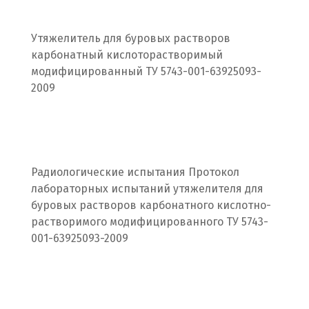
Походилова
Утяжелитель для буровых растворов
Псков
карбонатный кислоторастворимый
модифицированный ТУ 5743-001-63925093-
Пушкино
2009
Пятигорск
Р
Раменское
Радиологические испытания Протокол
лабораторных испытаний утяжелителя для
Ревда
буровых растворов карбонатного кислотно-
растворимого модифицированного ТУ 5743-
Реутов
001-63925093-2009
Ростов на Дону
Рязань