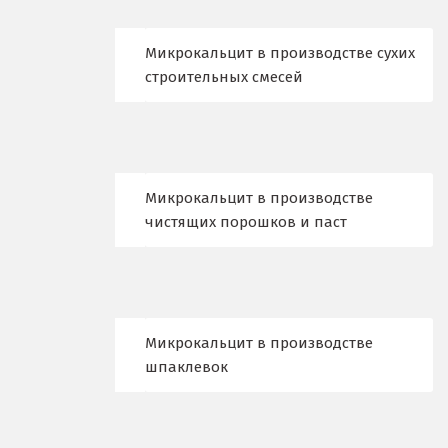
Киров
Кировград
Микрокальцит в производстве сухих
строительных смесей
Клин
Когалым
Коелга
Микрокальцит в производстве
чистящих порошков и паст
Коломна
Королёв
Кострома
Микрокальцит в производстве
Красногорск
шпаклевок
Краснодар