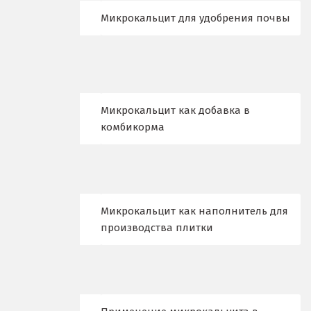
Микрокальцит для удобрения почвы
Набарежные Челны
Надым
Наро-Фоминск
Микрокальцит как добавка в
Невьянск
комбикорма
Нефтеюганск
Нижневартовск
Нижний Новгород
Микрокальцит как наполнитель для
производства плитки
Нижний Тагил
Новгород
Новокоалиновый