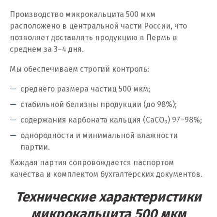
Производство микрокальцита 500 мкм
Химки
расположено в центральной части России, что
Ч
позволяет доставлять продукцию в Пермь в
среднем за 3–4 дня.
Чебаркуль
Мы обеспечиваем строгий контроль:
Челябинск
среднего размера частиц 500 мкм;
Чехов
стабильной белизны продукции (до 98%);
содержания карбоната кальция (CaCO₃) 97–98%;
Чита
однородности и минимальной влажности
Щ
партии.
Каждая партия сопровождается паспортом
Щёлково
качества и комплектом бухгалтерских документов.
Э
Технические характеристики
Электросталь
микрокальцита 500 мкм