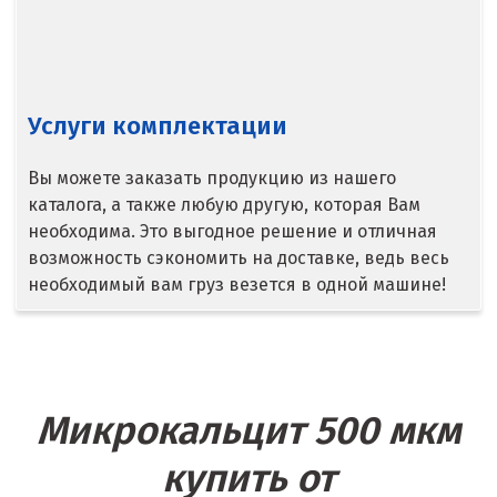
Сысерть
Т
Таватуй
Услуги комплектации
Тамбов
Вы можете заказать продукцию из нашего
Тверь
каталога, а также любую другую, которая Вам
необходима. Это выгодное решение и отличная
Тобольск
возможность сэкономить на доставке, ведь весь
необходимый вам груз везется в одной машине!
Тольятти
Томск
Троицк
Микрокальцит 500 мкм
Тула
купить от
Тюмень