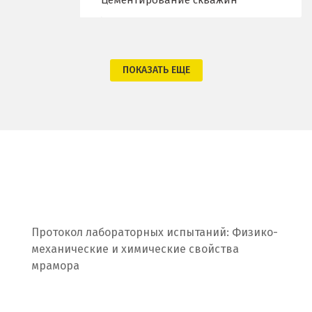
Цементирование скважин
Одинцово
Омск
Орел
ПОКАЗАТЬ ЕЩЕ
Оренбург
Орехово-Зуево
П
Павловский Посад
Пенза
Протокол лабораторных испытаний: Физико-
механические и химические свойства
Первоуральск
мрамора
Пермь
Подольск