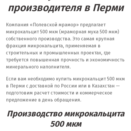
производителя в Перми
У
Компания «Полевской мрамор» предлагает
Ульяновск
микрокальцит 500 мкм (мраморная мука 500 мкм)
Урай
собственного производства. Это самая крупная
фракция микрокальцита, применяемая в
Уфа
строительных и промышленных проектах, где
требуется повышенная прочность и экономичность
Учалы
минерального наполнителя.
Ф
Если вам необходимо купить микрокальцит 500 мкм
в Перми с доставкой по России или в Казахстан —
Фрязино
подготовим расчет стоимости и коммерческое
предложение в день обращения.
Х
Производство микрокальцита
Хабаровск
500 мкм
Ханты-Мансийск