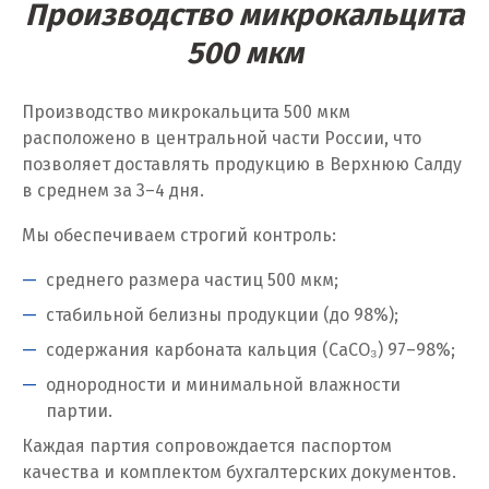
Производство микрокальцита
Ханты-Мансийск
500 мкм
Химки
Производство микрокальцита 500 мкм
Ч
расположено в центральной части России, что
позволяет доставлять продукцию в Верхнюю Салду
Чебаркуль
в среднем за 3–4 дня.
Челябинск
Мы обеспечиваем строгий контроль:
Чехов
среднего размера частиц 500 мкм;
Чита
стабильной белизны продукции (до 98%);
содержания карбоната кальция (CaCO₃) 97–98%;
Щ
однородности и минимальной влажности
Щёлково
партии.
Каждая партия сопровождается паспортом
Э
качества и комплектом бухгалтерских документов.