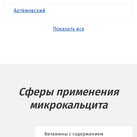
Артёмовский
Асбест
Показать все
Б
Балашиха
Барнаул
Белгород
Сферы применения
Берёзовский
микрокальцита
Бисерть
Богданович
Брянск
Витамины с содержанием