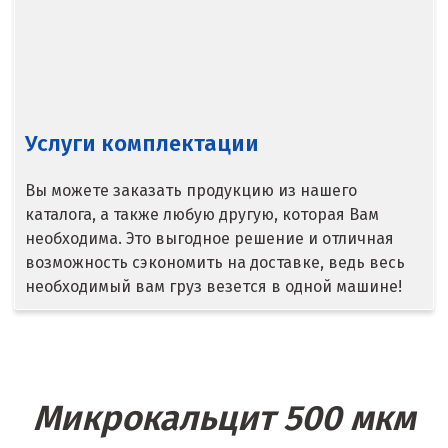
Сысерть
Т
Таватуй
Услуги комплектации
Тамбов
Вы можете заказать продукцию из нашего
Тверь
каталога, а также любую другую, которая Вам
необходима. Это выгодное решение и отличная
Тобольск
возможность сэкономить на доставке, ведь весь
необходимый вам груз везется в одной машине!
Тольятти
Томск
Троицк
Микрокальцит 500 мкм
Тула