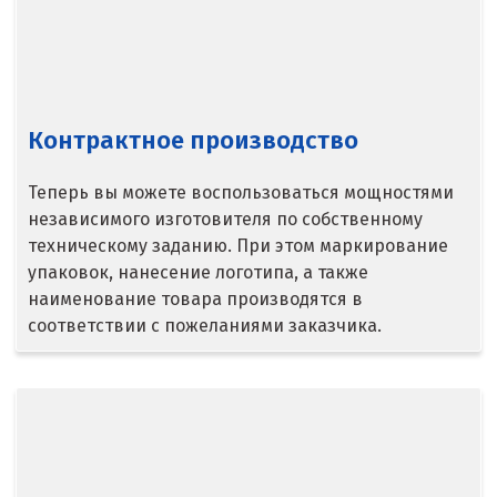
Серпухов
Сибай
Контрактное производство
Смоленск
Теперь вы можете воспользоваться мощностями
Снежинск
независимого изготовителя по собственному
Сочи
техническому заданию. При этом маркирование
упаковок, нанесение логотипа, а также
Среднеуральск
наименование товара производятся в
соответствии с пожеланиями заказчика.
Ставрополь
Ступино
Сургут
Сухой Лог