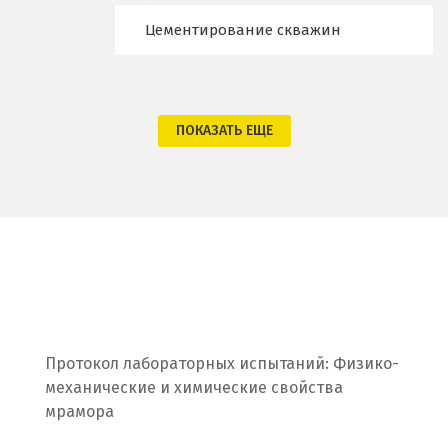
Одинцово
Цементирование скважин
Омск
Орел
ПОКАЗАТЬ ЕЩЕ
Оренбург
Орехово-Зуево
П
Павловский Посад
Пенза
Протокол лабораторных испытаний: Физико-
Первоуральск
механические и химические свойства
мрамора
Пермь