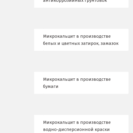
антикоррозийных грунтовок
Воскресенск
Д
Микрокальцит в производстве
Дегтярск
белых и цветных затирок, замазок
Дмитров
Долгопрудный
Домодедово
Микрокальцит в производстве
бумаги
Дубна
Е
Егорьевск
Микрокальцит в производстве
водно-дисперсионной краски
Екатеринбург