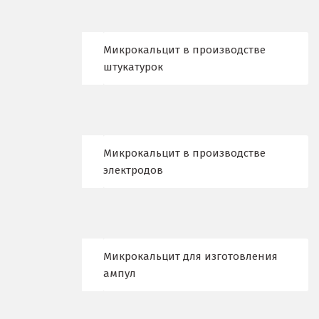
Краснотурьинск
Красноуфимск
Микрокальцит в производстве
штукатурок
Красноярск
Крым
Кузино
Микрокальцит в производстве
Курск
электродов
Кушва
Л
Микрокальцит для изготовления
Лангепас
ампул
Липецк