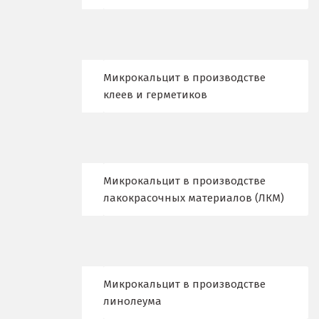
Еленинка
Ж
Микрокальцит в производстве
Жуковский
клеев и герметиков
И
Иваново
Ивантеевка
Микрокальцит в производстве
лакокрасочных материалов (ЛКМ)
Ижевск
Ирбит
Иркутск
Микрокальцит в производстве
линолеума
Ишим