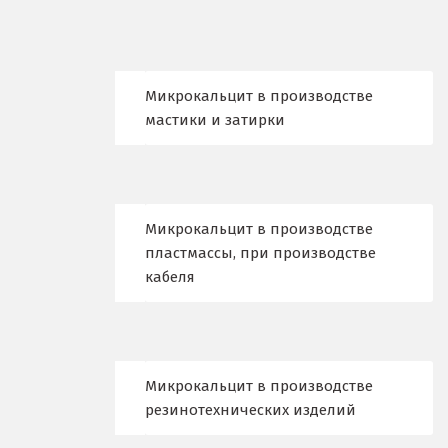
К
Казань
Микрокальцит в производстве
Калининград
мастики и затирки
Калуга
Каменск-Уральский
Микрокальцит в производстве
Камышево
пластмассы, при производстве
кабеля
Камышлов
Караганда
Качканар
Микрокальцит в производстве
резинотехнических изделий
Кемерово