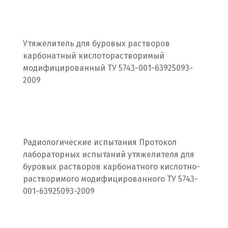
Подольск
Походилова
Утяжелитель для буровых растворов
Псков
карбонатный кислоторастворимый
модифицированный ТУ 5743-001-63925093-
Пушкино
2009
Пятигорск
Р
Раменское
Радиологические испытания Протокол
лабораторных испытаний утяжелителя для
Ревда
буровых растворов карбонатного кислотно-
растворимого модифицированного ТУ 5743-
Реутов
001-63925093-2009
Ростов на Дону