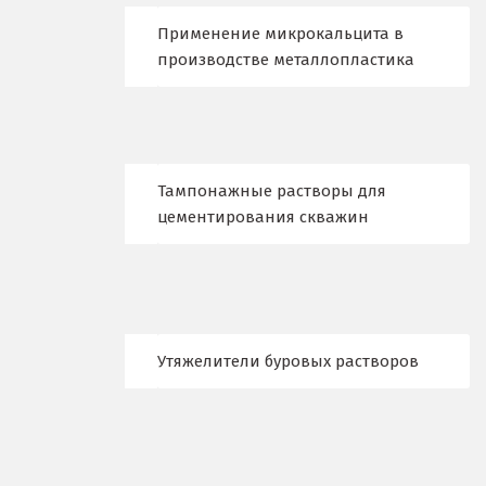
Новокузнецк
Применение микрокальцита в
производстве металлопластика
Новороссийск
Новосибирск
Новоуральск
Тампонажные растворы для
цементирования скважин
Новоуткинск
Новый Уренгой
Ногинск
Утяжелители буровых растворов
Ноябрьск
Нягань
О