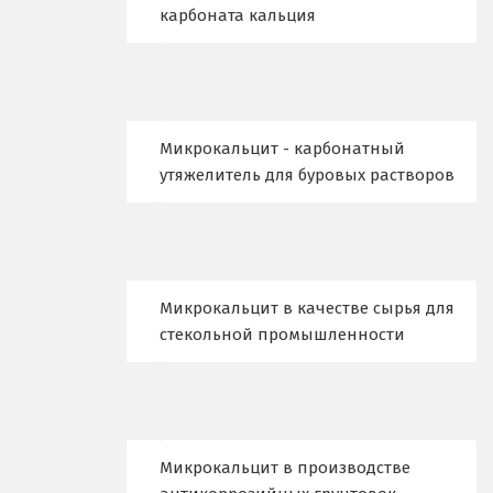
карбоната кальция
В
Верхние Серги
Верхний Уфалей
Микрокальцит - карбонатный
Верхняя Пышма
утяжелитель для буровых растворов
Верхняя Салда
Видное
Владикавказ
Микрокальцит в качестве сырья для
стекольной промышленности
Владимир
Волгоград
Волгодонск
Микрокальцит в производстве
Воронеж