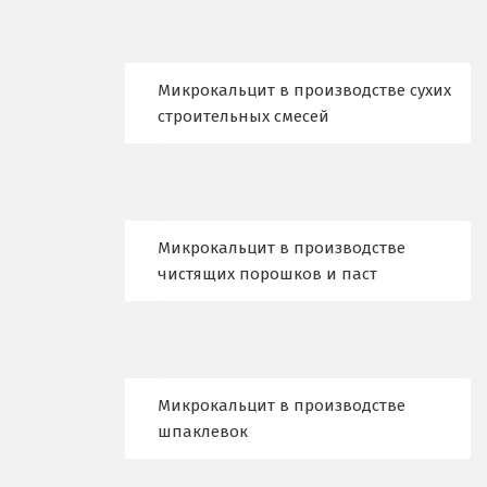
Киров
Кировград
Микрокальцит в производстве сухих
Клин
строительных смесей
Когалым
Коелга
Микрокальцит в производстве
Коломна
чистящих порошков и паст
Королёв
Кострома
Красногорск
Микрокальцит в производстве
шпаклевок
Краснодар