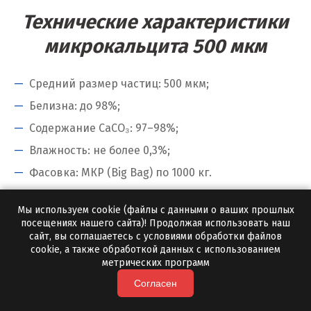
Электросталь
Технические характеристики
Ю
микрокальцита 500 мкм
Югорск
Средний размер частиц: 500 мкм;
Я
Белизна: до 98%;
Содержание CaCO₃: 97–98%;
Ялуторовск
Влажность: не более 0,3%;
Ярославль
Фасовка: МКР (Big Bag) по 1000 кг.
Микрокальцит 500 мкм цена и
Мы используем cookie (файлы с данными о ваших прошлых
условия поставки
посещениях нашего сайта)! Продолжая использовать наш
сайт, вы соглашаетесь с условиями обработки файлов
cookie, а также обработкой данных с использованием
Цена зависит от объема партии и региона
метрических программ
поставки. Минимальная отгрузка с нашей
Согласен
доставкой — от 10 тонн.