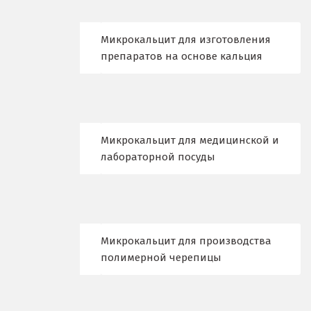
Лобня
Лыткарино
Микрокальцит для изготовления
препаратов на основе кальция
Люберцы
М
Магнитогорск
Микрокальцит для медицинской и
Махачкала
лабораторной посуды
Мегион
Медведевка
Микрокальцит для производства
Москва
полимерной черепицы
Мытищи
Н