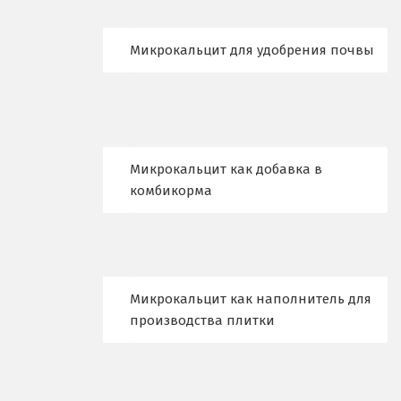
Набарежные Челны
Микрокальцит для удобрения почвы
Надым
Наро-Фоминск
Невьянск
Микрокальцит как добавка в
комбикорма
Нефтеюганск
Нижневартовск
Нижний Новгород
Микрокальцит как наполнитель для
Нижний Тагил
производства плитки
Новгород
Новокоалиновый