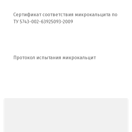
Рязань
Сертификат соответствия микрокальцита по
С
ТУ 5743-002-63925093-2009
Салехард
Самара
Санкт-Петербург
Протокол испытания микрокальцит
Саратов
Сатка
Севастополь
Североуральск
Сергиев Посад
Серов