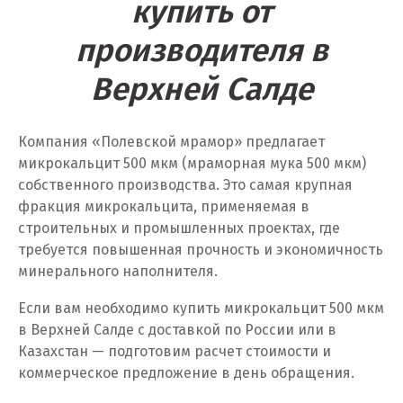
купить от
Тюмень
производителя в
У
Верхней Салде
Ульяновск
Компания «Полевской мрамор» предлагает
Урай
микрокальцит 500 мкм (мраморная мука 500 мкм)
Уфа
собственного производства. Это самая крупная
фракция микрокальцита, применяемая в
Учалы
строительных и промышленных проектах, где
требуется повышенная прочность и экономичность
Ф
минерального наполнителя.
Фрязино
Если вам необходимо купить микрокальцит 500 мкм
в Верхней Салде с доставкой по России или в
Х
Казахстан — подготовим расчет стоимости и
коммерческое предложение в день обращения.
Хабаровск