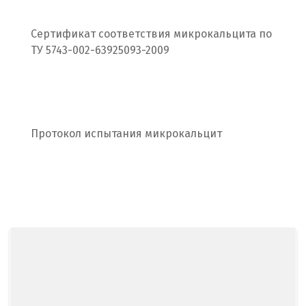
Рязань
Сертификат соответствия микрокальцита по
С
ТУ 5743-002-63925093-2009
Салехард
Самара
Протокол испытания микрокальцит
Санкт-Петербург
Саратов
Сатка
Севастополь
Североуральск
Сергиев Посад
Серов