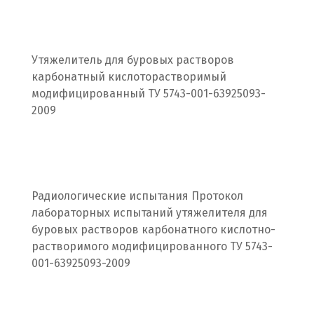
Подольск
Походилова
Утяжелитель для буровых растворов
карбонатный кислоторастворимый
Псков
модифицированный ТУ 5743-001-63925093-
2009
Пушкино
Пятигорск
Р
Радиологические испытания Протокол
Раменское
лабораторных испытаний утяжелителя для
буровых растворов карбонатного кислотно-
Ревда
растворимого модифицированного ТУ 5743-
001-63925093-2009
Реутов
Ростов на Дону