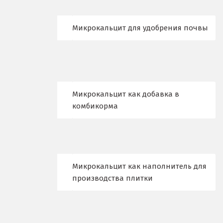
Н
Микрокальцит для удобрения почвы
Набарежные Челны
Надым
Наро-Фоминск
Микрокальцит как добавка в
Невьянск
комбикорма
Нефтеюганск
Нижневартовск
Нижний Новгород
Микрокальцит как наполнитель для
производства плитки
Нижний Тагил
Новгород