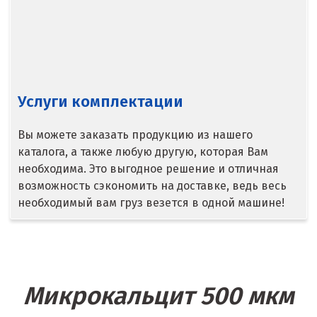
Сысерть
Т
Таватуй
Услуги комплектации
Тамбов
Вы можете заказать продукцию из нашего
Тверь
каталога, а также любую другую, которая Вам
необходима. Это выгодное решение и отличная
Тобольск
возможность сэкономить на доставке, ведь весь
необходимый вам груз везется в одной машине!
Тольятти
Томск
Троицк
Микрокальцит 500 мкм
Тула