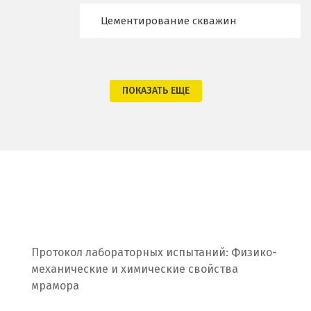
Цементирование скважин
Одинцово
Омск
Орел
ПОКАЗАТЬ ЕЩЕ
Оренбург
Орехово-Зуево
П
Павловский Посад
Пенза
Протокол лабораторных испытаний: Физико-
механические и химические свойства
Первоуральск
мрамора
Пермь