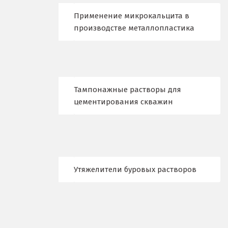
Новокоалиновый
Применение микрокальцита в
Новокузнецк
производстве металлопластика
Новороссийск
Новосибирск
Тампонажные растворы для
Новоуральск
цементирования скважин
Новоуткинск
Новый Уренгой
Ногинск
Утяжелители буровых растворов
Ноябрьск
Нягань
О