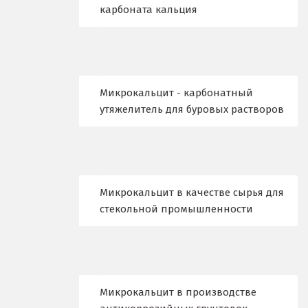
карбоната кальция
В
Верхние Серги
Верхний Уфалей
Микрокальцит - карбонатный
Верхняя Пышма
утяжелитель для буровых растворов
Верхняя Салда
Видное
Микрокальцит в качестве сырья для
Владикавказ
стекольной промышленности
Владимир
Волгоград
Волгодонск
Микрокальцит в производстве