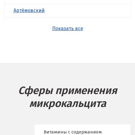
Артёмовский
Асбест
Показать все
Б
Балашиха
Барнаул
Белгород
Сферы применения
Берёзовский
микрокальцита
Бисерть
Богданович
Брянск
Витамины с содержанием