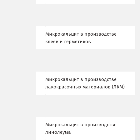
Екатеринбург
Еленинка
Ж
Микрокальцит в производстве
клеев и герметиков
Жуковский
И
Иваново
Микрокальцит в производстве
Ивантеевка
лакокрасочных материалов (ЛКМ)
Ижевск
Ирбит
Микрокальцит в производстве
Иркутск
линолеума