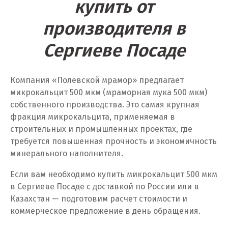
купить от
Тюмень
производителя в
У
Сергиеве Посаде
Ульяновск
Компания «Полевской мрамор» предлагает
Урай
микрокальцит 500 мкм (мраморная мука 500 мкм)
Уфа
собственного производства. Это самая крупная
фракция микрокальцита, применяемая в
Учалы
строительных и промышленных проектах, где
требуется повышенная прочность и экономичность
Ф
минерального наполнителя.
Фрязино
Если вам необходимо купить микрокальцит 500 мкм
в Сергиеве Посаде с доставкой по России или в
Х
Казахстан — подготовим расчет стоимости и
коммерческое предложение в день обращения.
Хабаровск