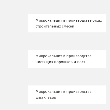
Киров
Кировград
Микрокальцит в производстве сухих
строительных смесей
Клин
Когалым
Коелга
Микрокальцит в производстве
чистящих порошков и паст
Коломна
Королёв
Кострома
Микрокальцит в производстве
Красногорск
шпаклевок
Краснодар