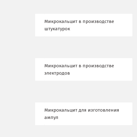
Краснотурьинск
Микрокальцит в производстве
Красноуфимск
штукатурок
Красноярск
Крым
Кузино
Микрокальцит в производстве
электродов
Курск
Кушва
Л
Микрокальцит для изготовления
Лангепас
ампул
Липецк