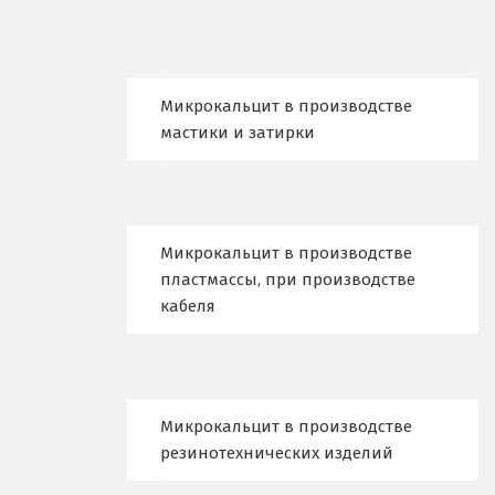
Ишим
К
Казань
Микрокальцит в производстве
мастики и затирки
Калининград
Калуга
Каменск-Уральский
Микрокальцит в производстве
пластмассы, при производстве
Камышево
кабеля
Камышлов
Караганда
Микрокальцит в производстве
Качканар
резинотехнических изделий
Кемерово