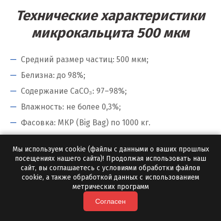
Электросталь
Технические характеристики
Ю
микрокальцита 500 мкм
Югорск
Средний размер частиц: 500 мкм;
Я
Белизна: до 98%;
Содержание CaCO₃: 97–98%;
Ялуторовск
Влажность: не более 0,3%;
Ярославль
Фасовка: МКР (Big Bag) по 1000 кг.
Микрокальцит 500 мкм цена и
Мы используем cookie (файлы с данными о ваших прошлых
условия поставки
посещениях нашего сайта)! Продолжая использовать наш
сайт, вы соглашаетесь с условиями обработки файлов
cookie, а также обработкой данных с использованием
Цена зависит от объема партии и региона
метрических программ
поставки. Минимальная отгрузка с нашей
Согласен
доставкой — от 10 тонн.