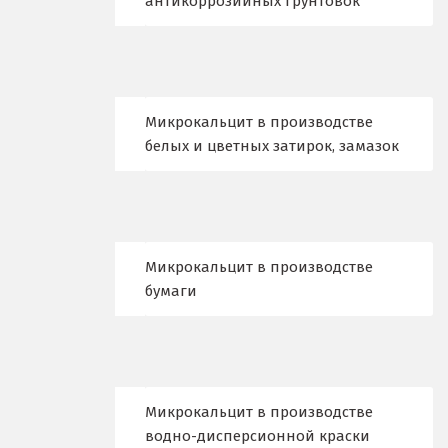
антикоррозийных грунтовок
Воронеж
Воскресенск
Д
Микрокальцит в производстве
белых и цветных затирок, замазок
Дегтярск
Дмитров
Долгопрудный
Микрокальцит в производстве
Домодедово
бумаги
Дубна
Е
Микрокальцит в производстве
Егорьевск
водно-дисперсионной краски