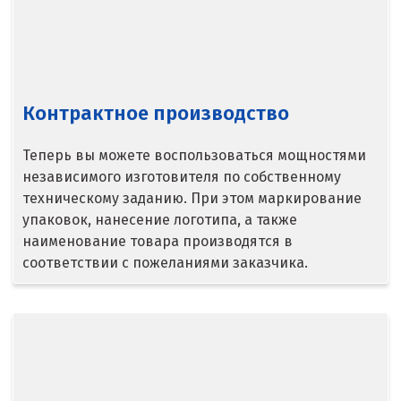
Серпухов
Сибай
Контрактное производство
Смоленск
Теперь вы можете воспользоваться мощностями
Снежинск
независимого изготовителя по собственному
Сочи
техническому заданию. При этом маркирование
упаковок, нанесение логотипа, а также
Среднеуральск
наименование товара производятся в
соответствии с пожеланиями заказчика.
Ставрополь
Ступино
Сургут
Сухой Лог