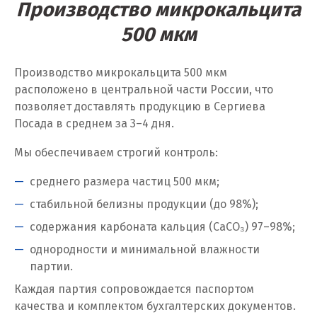
Производство микрокальцита
Ханты-Мансийск
500 мкм
Химки
Производство микрокальцита 500 мкм
Ч
расположено в центральной части России, что
позволяет доставлять продукцию в Сергиева
Чебаркуль
Посада в среднем за 3–4 дня.
Челябинск
Мы обеспечиваем строгий контроль:
Чехов
среднего размера частиц 500 мкм;
Чита
стабильной белизны продукции (до 98%);
содержания карбоната кальция (CaCO₃) 97–98%;
Щ
однородности и минимальной влажности
Щёлково
партии.
Каждая партия сопровождается паспортом
Э
качества и комплектом бухгалтерских документов.