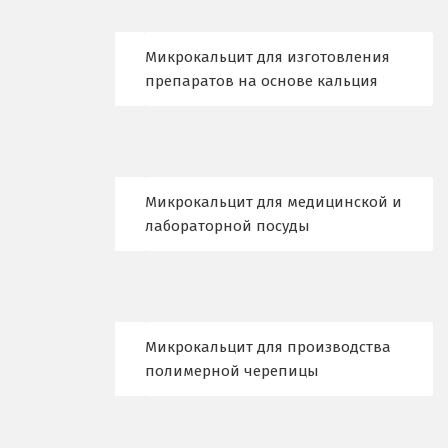
Лобня
Микрокальцит для изготовления
Лыткарино
препаратов на основе кальция
Люберцы
М
Магнитогорск
Микрокальцит для медицинской и
лабораторной посуды
Махачкала
Мегион
Медведевка
Микрокальцит для производства
полимерной черепицы
Москва
Мытищи