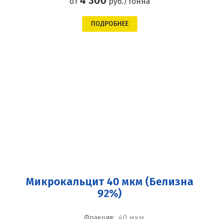
4 300
от
руб./тонна
ПОДРОБНЕЕ
Микрокальцит 40 мкм (Белизна
92%)
40 мкм
Фракция: