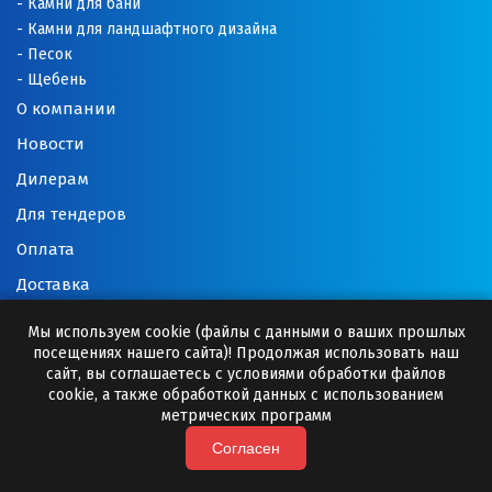
Камни для бани
Камни для ландшафтного дизайна
Песок
Щебень
О компании
Новости
Дилерам
Для тендеров
Оплата
Доставка
Закуп материалов
Мы используем cookie (файлы с данными о ваших прошлых
посещениях нашего сайта)! Продолжая использовать наш
Вакансии
сайт, вы соглашаетесь с условиями обработки файлов
Применение продукции
cookie, а также обработкой данных с использованием
метрических программ
Нормативные документы
Согласен
Контакты