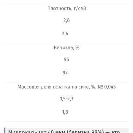
Плотность, г/см
3
2,6
2,6
Белизна, %
96
97
Массовая доля остатка на сите, %, № 0,045
1,5-2,3
1,8
Микрокальцит 40 мкм (белизна 98%) — это