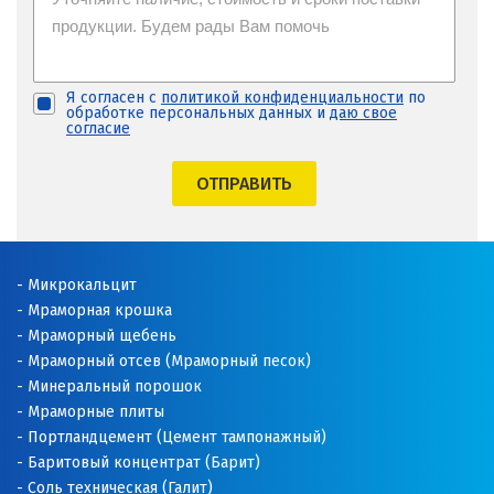
Я согласен с
политикой конфиденциальности
по
обработке персональных данных и
даю свое
согласие
ОТПРАВИТЬ
Микрокальцит
Мраморная крошка
Мраморный щебень
Мраморный отсев (Мраморный песок)
Минеральный порошок
Мраморные плиты
Портландцемент (Цемент тампонажный)
Баритовый концентрат (Барит)
Соль техническая (Галит)