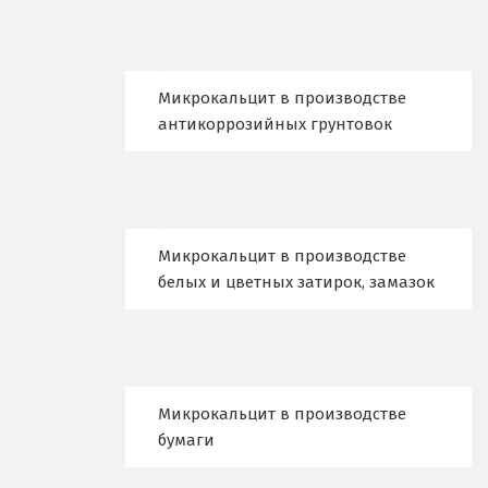
Волгоград
Волгодонск
Микрокальцит в производстве
антикоррозийных грунтовок
Воронеж
Воскресенск
Д
Микрокальцит в производстве
белых и цветных затирок, замазок
Дегтярск
Дмитров
Долгопрудный
Микрокальцит в производстве
Домодедово
бумаги
Дубна