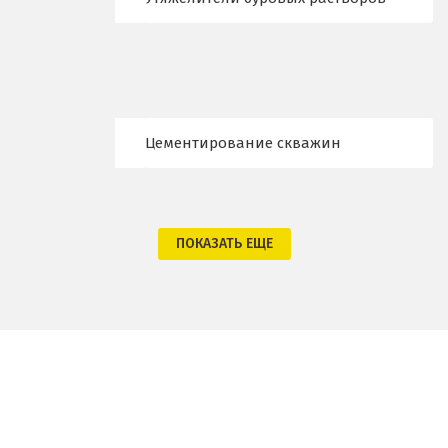
Ноябрьск
Нягань
О
Цементирование скважин
Одинцово
Омск
Орел
ПОКАЗАТЬ ЕЩЕ
Оренбург
Орехово-Зуево
П
Павловский Посад