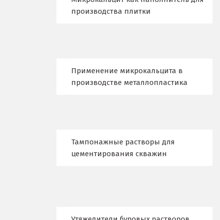
производства плитки
Нижний Тагил
Новгород
Новокоалиновый
Применение микрокальцита в
Новокузнецк
производстве металлопластика
Новороссийск
Новосибирск
Тампонажные растворы для
Новоуральск
цементирования скважин
Новоуткинск
Новый Уренгой
Ногинск
Утяжелители буровых растворов