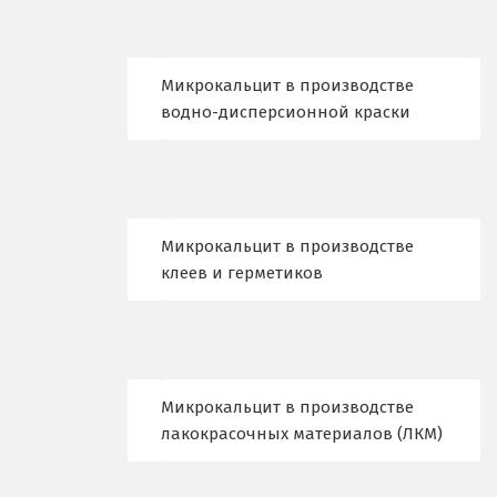
Е
Микрокальцит в производстве
Егорьевск
водно-дисперсионной краски
Екатеринбург
Еленинка
Ж
Микрокальцит в производстве
клеев и герметиков
Жуковский
И
Иваново
Микрокальцит в производстве
Ивантеевка
лакокрасочных материалов (ЛКМ)
Ижевск