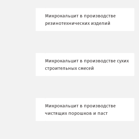
Караганда
Микрокальцит в производстве
Качканар
резинотехнических изделий
Кемерово
Киров
Кировград
Микрокальцит в производстве сухих
строительных смесей
Клин
Когалым
Коелга
Микрокальцит в производстве
чистящих порошков и паст
Коломна
Королёв