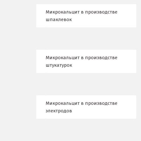
Кострома
Микрокальцит в производстве
Красногорск
шпаклевок
Краснодар
Краснотурьинск
Микрокальцит в производстве
Красноуфимск
штукатурок
Красноярск
Крым
Кузино
Микрокальцит в производстве
электродов
Курск
Кушва