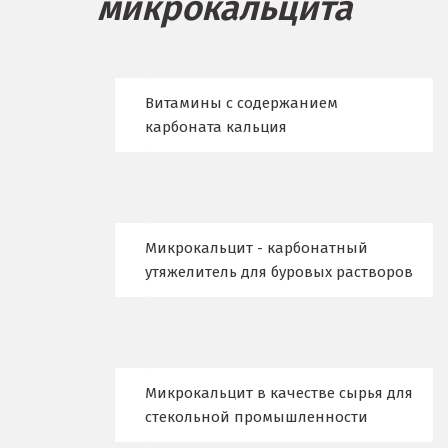
микрокальцита
Бисерть
Богданович
Брянск
Витамины с содержанием
карбоната кальция
В
Верхние Серги
Верхний Уфалей
Микрокальцит - карбонатный
Верхняя Пышма
утяжелитель для буровых растворов
Верхняя Салда
Видное
Микрокальцит в качестве сырья для
Владикавказ
стекольной промышленности
Владимир