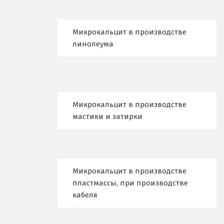
Ирбит
Микрокальцит в производстве
Иркутск
линолеума
Ишим
К
Казань
Микрокальцит в производстве
мастики и затирки
Калининград
Калуга
Каменск-Уральский
Микрокальцит в производстве
пластмассы, при производстве
Камышево
кабеля
Камышлов