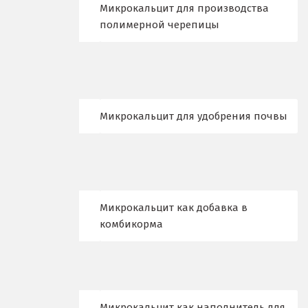
Микрокальцит для производства
полимерной черепицы
Москва
Мытищи
Н
Микрокальцит для удобрения почвы
Набарежные Челны
Надым
Наро-Фоминск
Микрокальцит как добавка в
Невьянск
комбикорма
Нефтеюганск
Нижневартовск
Нижний Новгород
Микрокальцит как наполнитель для