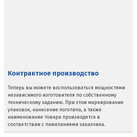
Североуральск
Сергиев Посад
Серов
Серпухов
Сибай
Контрактное производство
Смоленск
Теперь вы можете воспользоваться мощностями
Снежинск
независимого изготовителя по собственному
техническому заданию. При этом маркирование
Сочи
упаковок, нанесение логотипа, а также
наименование товара производятся в
Среднеуральск
соответствии с пожеланиями заказчика.
Ставрополь