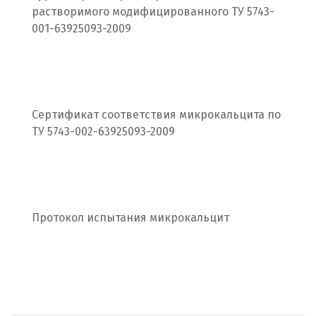
Ревда
растворимого модифицированного ТУ 5743-
001-63925093-2009
Реутов
Ростов на Дону
Рязань
Сертификат соответствия микрокальцита по
С
ТУ 5743-002-63925093-2009
Салехард
Самара
Протокол испытания микрокальцит
Санкт-Петербург
Саратов
Сатка
Севастополь