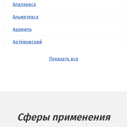
Алапаевск
Альметевск
Арамиль
Артёмовский
Асбест
Показать все
Б
Балашиха
Барнаул
Белгород
Сферы применения
Берёзовский