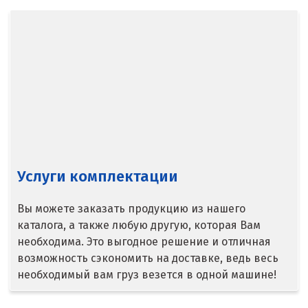
Ступино
Сургут
Сухой Лог
Сысерть
Т
Услуги комплектации
Таватуй
Тамбов
Вы можете заказать продукцию из нашего
каталога, а также любую другую, которая Вам
Тверь
необходима. Это выгодное решение и отличная
возможность сэкономить на доставке, ведь весь
Тобольск
необходимый вам груз везется в одной машине!
Тольятти