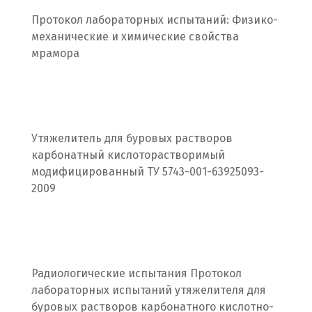
Пенза
Протокол лабораторных испытаний: Физико-
механические и химические свойства
Первоуральск
мрамора
Пермь
Подольск
Походилова
Утяжелитель для буровых растворов
карбонатный кислоторастворимый
Псков
модифицированный ТУ 5743-001-63925093-
2009
Пушкино
Пятигорск
Р
Радиологические испытания Протокол
Раменское
лабораторных испытаний утяжелителя для
буровых растворов карбонатного кислотно-