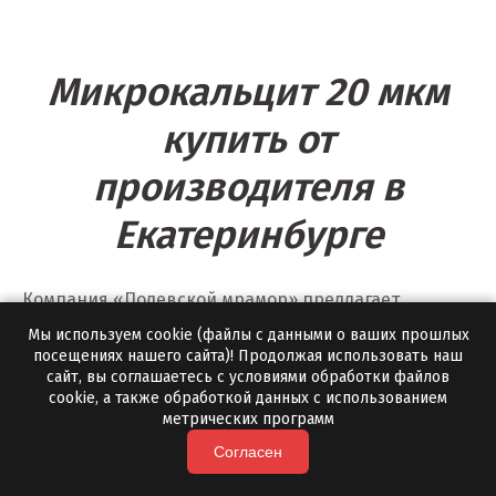
Томск
Микрокальцит 20 мкм
Троицк
купить от
Тула
производителя в
Тюмень
Екатеринбурге
У
Ульяновск
Компания «Полевской мрамор» предлагает
Урай
микрокальцит 20 мкм (мраморная мука 20 мкм)
Мы используем cookie (файлы с данными о ваших прошлых
собственного производства с белизной до 98%. Мы
посещениях нашего сайта)! Продолжая использовать наш
Уфа
сайт, вы соглашаетесь с условиями обработки файлов
являемся производителями, поэтому предлагаем
cookie, а также обработкой данных с использованием
конкурентную цену на микрокальцит 20 мкм без
Учалы
метрических программ
посредников и дополнительных наценок.
Согласен
Ф
Если вам необходимо купить микрокальцит 20 мкм