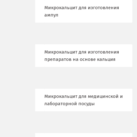
Л
Микрокальцит для изготовления
Лангепас
ампул
Липецк
Лобня
Микрокальцит для изготовления
Лыткарино
препаратов на основе кальция
Люберцы
М
Магнитогорск
Микрокальцит для медицинской и
лабораторной посуды
Махачкала
Мегион
Медведевка