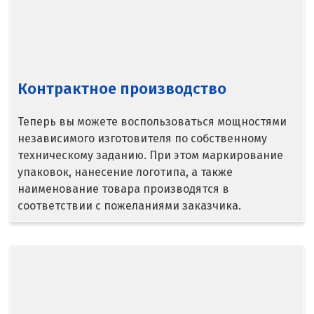
Серпухов
Сибай
Контрактное производство
Смоленск
Теперь вы можете воспользоваться мощностями
Снежинск
независимого изготовителя по собственному
Сочи
техническому заданию. При этом маркирование
упаковок, нанесение логотипа, а также
Среднеуральск
наименование товара производятся в
соответствии с пожеланиями заказчика.
Ставрополь
Ступино
Сургут
Сухой Лог