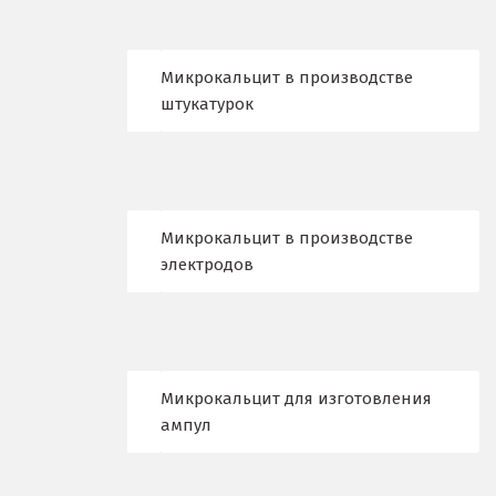
Краснотурьинск
Микрокальцит в производстве
Красноуфимск
штукатурок
Красноярск
Крым
Кузино
Микрокальцит в производстве
электродов
Курск
Кушва
Л
Микрокальцит для изготовления
Лангепас
ампул
Липецк