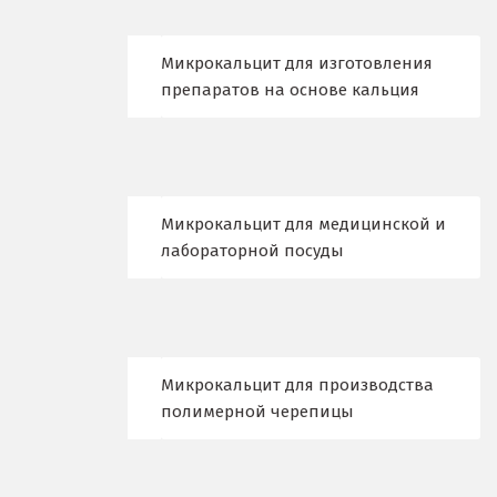
Лобня
Микрокальцит для изготовления
Лыткарино
препаратов на основе кальция
Люберцы
М
Магнитогорск
Микрокальцит для медицинской и
лабораторной посуды
Махачкала
Мегион
Медведевка
Микрокальцит для производства
полимерной черепицы
Москва
Мытищи