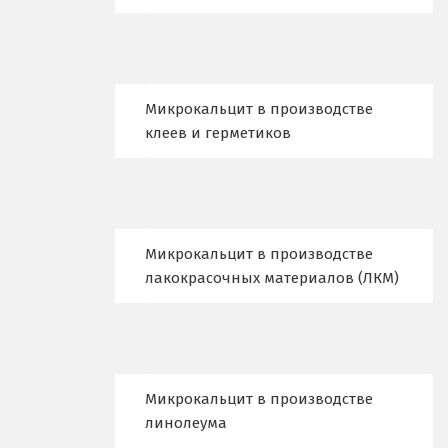
Екатеринбург
Еленинка
Ж
Микрокальцит в производстве
клеев и герметиков
Жуковский
И
Иваново
Микрокальцит в производстве
Ивантеевка
лакокрасочных материалов (ЛКМ)
Ижевск
Ирбит
Микрокальцит в производстве
Иркутск
линолеума