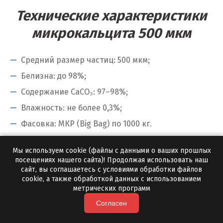
Электросталь
Технические характеристики
Ю
микрокальцита 500 мкм
Югорск
Средний размер частиц: 500 мкм;
Я
Белизна: до 98%;
Содержание CaCO₃: 97–98%;
Ялуторовск
Влажность: не более 0,3%;
Ярославль
Фасовка: МКР (Big Bag) по 1000 кг.
Микрокальцит 500 мкм цена и
Мы используем cookie (файлы с данными о ваших прошлых
условия поставки
посещениях нашего сайта)! Продолжая использовать наш
сайт, вы соглашаетесь с условиями обработки файлов
cookie, а также обработкой данных с использованием
Цена зависит от объема партии и региона
метрических программ
поставки. Минимальная отгрузка с нашей
Согласен
доставкой — от 10 тонн.