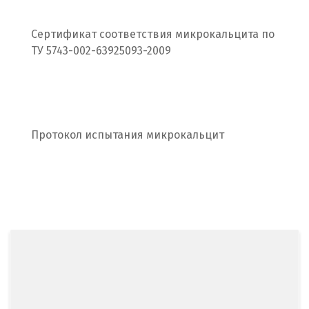
Рязань
Сертификат соответствия микрокальцита по
С
ТУ 5743-002-63925093-2009
Салехард
Самара
Санкт-Петербург
Протокол испытания микрокальцит
Саратов
Сатка
Севастополь
Североуральск
Сергиев Посад
Серов