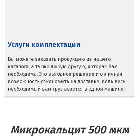
Сысерть
Т
Таватуй
Услуги комплектации
Тамбов
Вы можете заказать продукцию из нашего
Тверь
каталога, а также любую другую, которая Вам
необходима. Это выгодное решение и отличная
Тобольск
возможность сэкономить на доставке, ведь весь
необходимый вам груз везется в одной машине!
Тольятти
Томск
Троицк
Микрокальцит 500 мкм
Тула