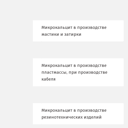
Ишим
К
Казань
Микрокальцит в производстве
мастики и затирки
Калининград
Калуга
Каменск-Уральский
Микрокальцит в производстве
пластмассы, при производстве
Камышево
кабеля
Камышлов
Караганда
Микрокальцит в производстве
Качканар
резинотехнических изделий
Кемерово