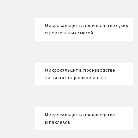
Киров
Кировград
Микрокальцит в производстве сухих
строительных смесей
Клин
Когалым
Коелга
Микрокальцит в производстве
чистящих порошков и паст
Коломна
Королёв
Кострома
Микрокальцит в производстве
Красногорск
шпаклевок
Краснодар