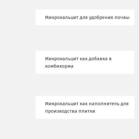
Н
Микрокальцит для удобрения почвы
Набарежные Челны
Надым
Наро-Фоминск
Микрокальцит как добавка в
Невьянск
комбикорма
Нефтеюганск
Нижневартовск
Нижний Новгород
Микрокальцит как наполнитель для
Нижний Тагил
производства плитки
Новгород
Новокоалиновый