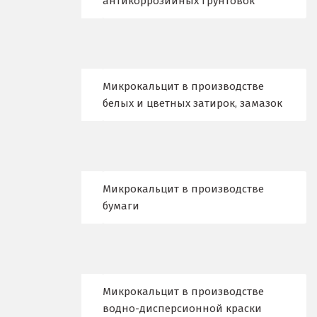
антикоррозийных грунтовок
Воронеж
Воскресенск
Д
Микрокальцит в производстве
белых и цветных затирок, замазок
Дегтярск
Дмитров
Долгопрудный
Микрокальцит в производстве
Домодедово
бумаги
Дубна
Е
Микрокальцит в производстве
Егорьевск
водно-дисперсионной краски