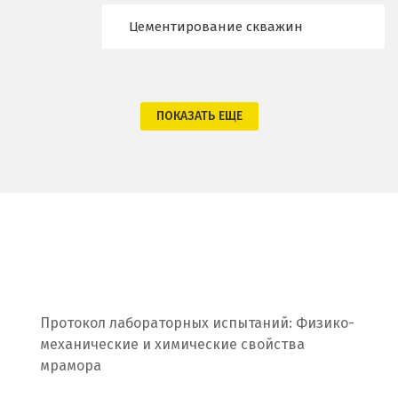
Одинцово
Цементирование скважин
Омск
Орел
ПОКАЗАТЬ ЕЩЕ
Оренбург
Орехово-Зуево
П
Павловский Посад
Пенза
Протокол лабораторных испытаний: Физико-
Первоуральск
механические и химические свойства
мрамора
Пермь