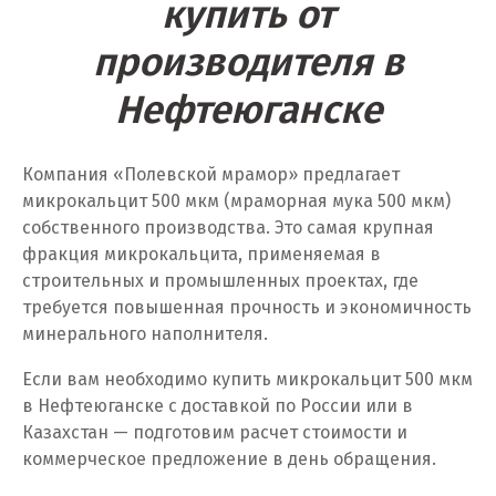
купить от
Тюмень
производителя в
У
Нефтеюганске
Ульяновск
Компания «Полевской мрамор» предлагает
Урай
микрокальцит 500 мкм (мраморная мука 500 мкм)
Уфа
собственного производства. Это самая крупная
фракция микрокальцита, применяемая в
Учалы
строительных и промышленных проектах, где
требуется повышенная прочность и экономичность
Ф
минерального наполнителя.
Фрязино
Если вам необходимо купить микрокальцит 500 мкм
в Нефтеюганске с доставкой по России или в
Х
Казахстан — подготовим расчет стоимости и
коммерческое предложение в день обращения.
Хабаровск