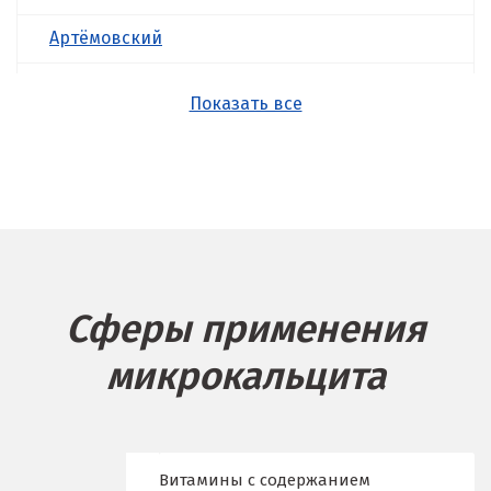
Артёмовский
Асбест
Показать все
Б
Балашиха
Барнаул
Белгород
Сферы применения
Берёзовский
микрокальцита
Бисерть
Богданович
Брянск
Витамины с содержанием