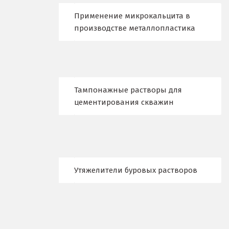
Новокузнецк
Применение микрокальцита в
производстве металлопластика
Новороссийск
Новосибирск
Новоуральск
Тампонажные растворы для
цементирования скважин
Новоуткинск
Новый Уренгой
Ногинск
Утяжелители буровых растворов
Ноябрьск
Нягань
О