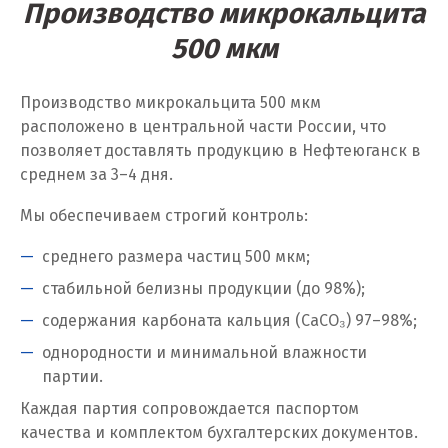
Производство микрокальцита
Ханты-Мансийск
500 мкм
Химки
Производство микрокальцита 500 мкм
Ч
расположено в центральной части России, что
позволяет доставлять продукцию в Нефтеюганск в
Чебаркуль
среднем за 3–4 дня.
Челябинск
Мы обеспечиваем строгий контроль:
Чехов
среднего размера частиц 500 мкм;
Чита
стабильной белизны продукции (до 98%);
содержания карбоната кальция (CaCO₃) 97–98%;
Щ
однородности и минимальной влажности
Щёлково
партии.
Каждая партия сопровождается паспортом
Э
качества и комплектом бухгалтерских документов.