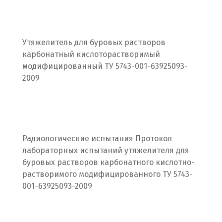
Подольск
Походилова
Утяжелитель для буровых растворов
Псков
карбонатный кислоторастворимый
модифицированный ТУ 5743-001-63925093-
Пушкино
2009
Пятигорск
Р
Раменское
Радиологические испытания Протокол
лабораторных испытаний утяжелителя для
Ревда
буровых растворов карбонатного кислотно-
растворимого модифицированного ТУ 5743-
Реутов
001-63925093-2009
Ростов на Дону