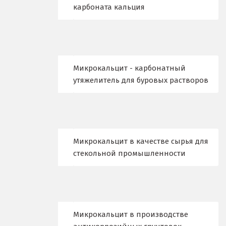
карбоната кальция
В
Верхние Серги
Верхний Уфалей
Микрокальцит - карбонатный
Верхняя Пышма
утяжелитель для буровых растворов
Верхняя Салда
Видное
Микрокальцит в качестве сырья для
Владикавказ
стекольной промышленности
Владимир
Волгоград
Волгодонск
Микрокальцит в производстве