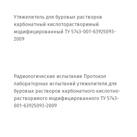
Подольск
Походилова
Утяжелитель для буровых растворов
карбонатный кислоторастворимый
Псков
модифицированный ТУ 5743-001-63925093-
2009
Пушкино
Пятигорск
Р
Радиологические испытания Протокол
Раменское
лабораторных испытаний утяжелителя для
буровых растворов карбонатного кислотно-
Ревда
растворимого модифицированного ТУ 5743-
001-63925093-2009
Реутов
Ростов на Дону
Рязань