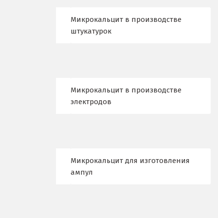
Краснотурьинск
Микрокальцит в производстве
Красноуфимск
штукатурок
Красноярск
Крым
Кузино
Микрокальцит в производстве
электродов
Курск
Кушва
Л
Микрокальцит для изготовления
Лангепас
ампул
Липецк
Лобня