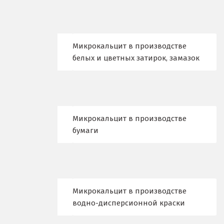
Воскресенск
Д
Микрокальцит в производстве
белых и цветных затирок, замазок
Дегтярск
Дмитров
Долгопрудный
Микрокальцит в производстве
Домодедово
бумаги
Дубна
Е
Микрокальцит в производстве
Егорьевск
водно-дисперсионной краски
Екатеринбург