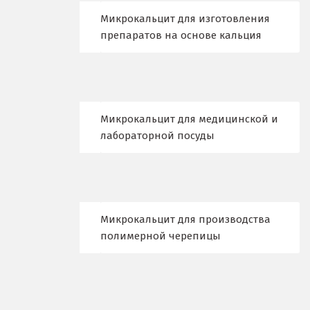
Микрокальцит для изготовления
Лыткарино
препаратов на основе кальция
Люберцы
М
Магнитогорск
Микрокальцит для медицинской и
лабораторной посуды
Махачкала
Мегион
Медведевка
Микрокальцит для производства
полимерной черепицы
Москва
Мытищи
Н