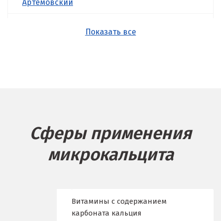
Артёмовский
Асбест
Показать все
Б
Балашиха
Барнаул
Белгород
Сферы применения
Берёзовский
микрокальцита
Бисерть
Богданович
Брянск
Витамины с содержанием
карбоната кальция
В