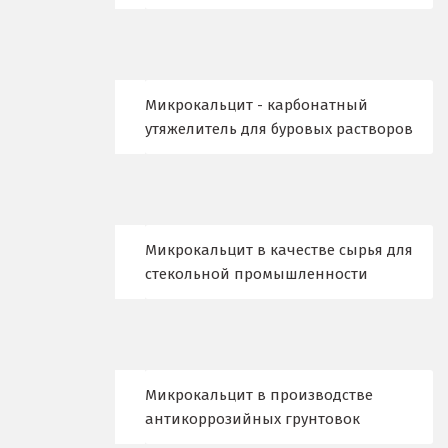
Верхние Серги
Верхний Уфалей
Микрокальцит - карбонатный
Верхняя Пышма
утяжелитель для буровых растворов
Верхняя Салда
Видное
Микрокальцит в качестве сырья для
Владикавказ
стекольной промышленности
Владимир
Волгоград
Волгодонск
Микрокальцит в производстве
антикоррозийных грунтовок
Воронеж