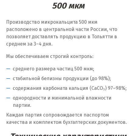
500 мкм
Химки
Производство микрокальцита 500 мкм
Ч
расположено в центральной части России, что
позволяет доставлять продукцию в Тольятти в
Чебаркуль
среднем за 3–4 дня.
Челябинск
Мы обеспечиваем строгий контроль:
Чехов
среднего размера частиц 500 мкм;
Чита
стабильной белизны продукции (до 98%);
содержания карбоната кальция (CaCO₃) 97–98%;
Щ
однородности и минимальной влажности
Щёлково
партии.
Каждая партия сопровождается паспортом
Э
качества и комплектом бухгалтерских документов.
Электросталь