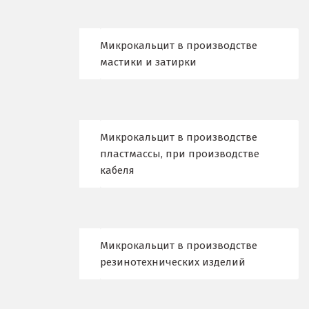
К
Казань
Микрокальцит в производстве
мастики и затирки
Калининград
Калуга
Каменск-Уральский
Микрокальцит в производстве
пластмассы, при производстве
Камышево
кабеля
Камышлов
Караганда
Микрокальцит в производстве
Качканар
резинотехнических изделий
Кемерово