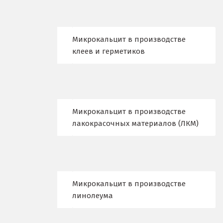
Еленинка
Ж
Микрокальцит в производстве
клеев и герметиков
Жуковский
И
Иваново
Микрокальцит в производстве
Ивантеевка
лакокрасочных материалов (ЛКМ)
Ижевск
Ирбит
Микрокальцит в производстве
Иркутск
линолеума
Ишим