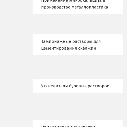
Применение микрокальцита в
Новокузнецк
производстве металлопластика
Новороссийск
Новосибирск
Тампонажные растворы для
Новоуральск
цементирования скважин
Новоуткинск
Новый Уренгой
Ногинск
Утяжелители буровых растворов
Ноябрьск
Нягань
О