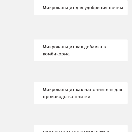
Микрокальцит для удобрения почвы
Набарежные Челны
Надым
Наро-Фоминск
Микрокальцит как добавка в
Невьянск
комбикорма
Нефтеюганск
Нижневартовск
Нижний Новгород
Микрокальцит как наполнитель для
производства плитки
Нижний Тагил
Новгород
Новокоалиновый