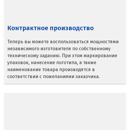
Серпухов
Сибай
Контрактное производство
Смоленск
Теперь вы можете воспользоваться мощностями
Снежинск
независимого изготовителя по собственному
техническому заданию. При этом маркирование
Сочи
упаковок, нанесение логотипа, а также
наименование товара производятся в
Среднеуральск
соответствии с пожеланиями заказчика.
Ставрополь
Ступино
Сургут
Сухой Лог