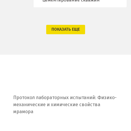
Цементирование скважин
Одинцово
Омск
Орел
ПОКАЗАТЬ ЕЩЕ
Оренбург
Орехово-Зуево
П
Павловский Посад
Пенза
Протокол лабораторных испытаний: Физико-
механические и химические свойства
Первоуральск
мрамора
Пермь