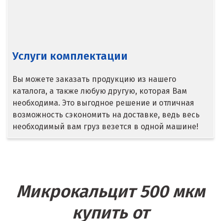
Сысерть
Т
Услуги комплектации
Таватуй
Тамбов
Вы можете заказать продукцию из нашего
каталога, а также любую другую, которая Вам
Тверь
необходима. Это выгодное решение и отличная
возможность сэкономить на доставке, ведь весь
Тобольск
необходимый вам груз везется в одной машине!
Тольятти
Томск
Троицк
Микрокальцит 500 мкм
Тула
купить от
Тюмень