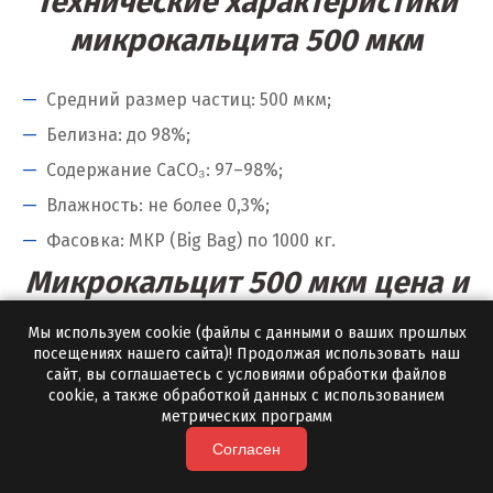
Технические характеристики
Ю
микрокальцита 500 мкм
Югорск
Средний размер частиц: 500 мкм;
Я
Белизна: до 98%;
Содержание CaCO₃: 97–98%;
Ялуторовск
Влажность: не более 0,3%;
Ярославль
Фасовка: МКР (Big Bag) по 1000 кг.
Микрокальцит 500 мкм цена и
условия поставки
Мы используем cookie (файлы с данными о ваших прошлых
посещениях нашего сайта)! Продолжая использовать наш
сайт, вы соглашаетесь с условиями обработки файлов
Цена зависит от объема партии и региона
cookie, а также обработкой данных с использованием
поставки. Минимальная отгрузка с нашей
метрических программ
доставкой — от 10 тонн.
Согласен
Автотранспорт — оперативная доставка по