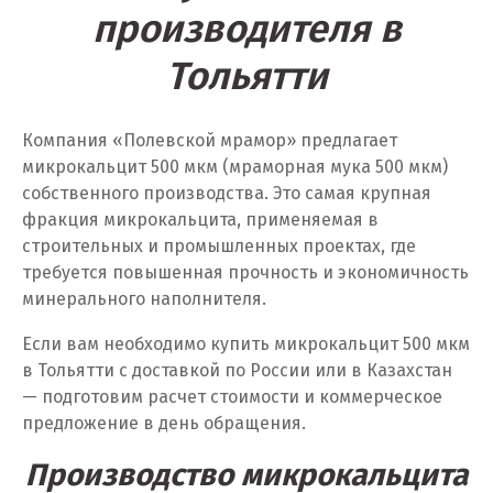
производителя в
У
Тольятти
Ульяновск
Компания «Полевской мрамор» предлагает
Урай
микрокальцит 500 мкм (мраморная мука 500 мкм)
Уфа
собственного производства. Это самая крупная
фракция микрокальцита, применяемая в
Учалы
строительных и промышленных проектах, где
требуется повышенная прочность и экономичность
Ф
минерального наполнителя.
Фрязино
Если вам необходимо купить микрокальцит 500 мкм
в Тольятти с доставкой по России или в Казахстан
Х
— подготовим расчет стоимости и коммерческое
предложение в день обращения.
Хабаровск
Производство микрокальцита
Ханты-Мансийск