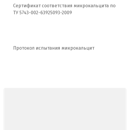
Сертификат соответствия микрокальцита по
С
ТУ 5743-002-63925093-2009
Салехард
Самара
Протокол испытания микрокальцит
Санкт-Петербург
Саратов
Сатка
Севастополь
Североуральск
Сергиев Посад
Серов