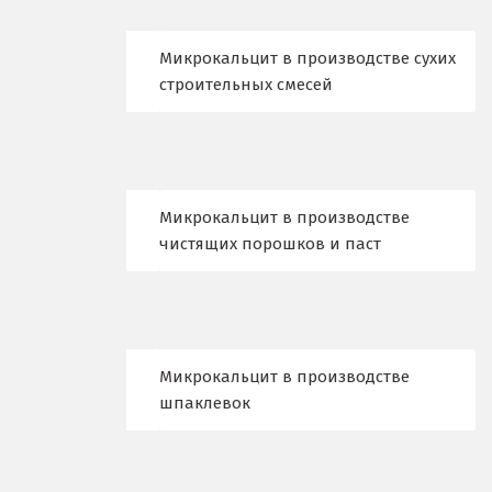
Киров
Кировград
Микрокальцит в производстве сухих
строительных смесей
Клин
Когалым
Коелга
Микрокальцит в производстве
чистящих порошков и паст
Коломна
Королёв
Кострома
Микрокальцит в производстве
Красногорск
шпаклевок
Краснодар