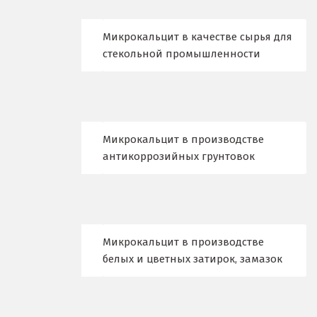
Видное
Микрокальцит в качестве сырья для
Владикавказ
стекольной промышленности
Владимир
Волгоград
Волгодонск
Микрокальцит в производстве
антикоррозийных грунтовок
Воронеж
Воскресенск
Д
Микрокальцит в производстве
белых и цветных затирок, замазок
Дегтярск
Дмитров