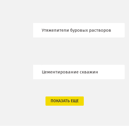
Новый Уренгой
Ногинск
Утяжелители буровых растворов
Ноябрьск
Нягань
О
Цементирование скважин
Одинцово
Омск
Орел
ПОКАЗАТЬ ЕЩЕ
Оренбург
Орехово-Зуево