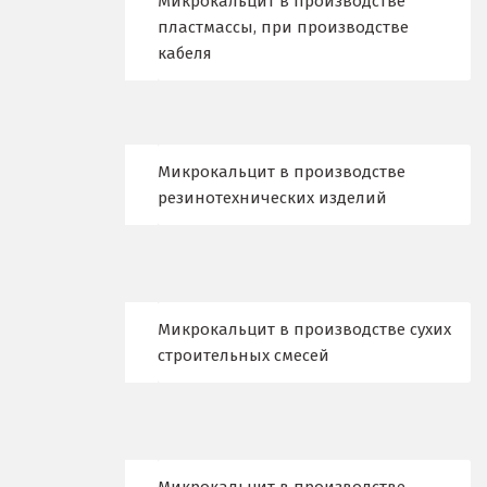
Микрокальцит в производстве
пластмассы, при производстве
Камышево
кабеля
Камышлов
Караганда
Микрокальцит в производстве
Качканар
резинотехнических изделий
Кемерово
Киров
Кировград
Микрокальцит в производстве сухих
строительных смесей
Клин
Когалым
Коелга