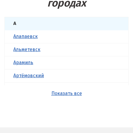
городах
А
Алапаевск
Альметевск
Арамиль
Артёмовский
Асбест
Показать все
Б
Балашиха
Барнаул