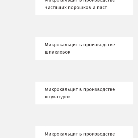
Микрокальцит в производстве
чистящих порошков и паст
Коломна
Королёв
Кострома
Микрокальцит в производстве
Красногорск
шпаклевок
Краснодар
Краснотурьинск
Микрокальцит в производстве
Красноуфимск
штукатурок
Красноярск
Крым
Кузино
Микрокальцит в производстве