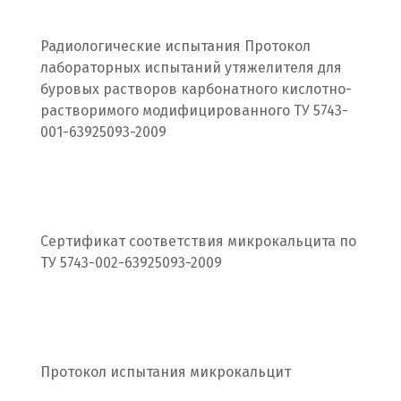
Р
Радиологические испытания Протокол
Раменское
лабораторных испытаний утяжелителя для
буровых растворов карбонатного кислотно-
Ревда
растворимого модифицированного ТУ 5743-
001-63925093-2009
Реутов
Ростов на Дону
Рязань
Сертификат соответствия микрокальцита по
С
ТУ 5743-002-63925093-2009
Салехард
Самара
Протокол испытания микрокальцит
Санкт-Петербург