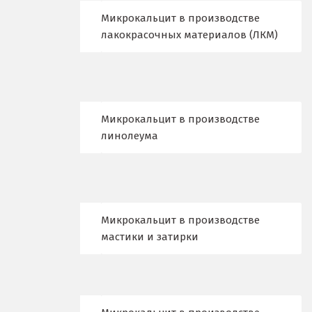
Иваново
Микрокальцит в производстве
Ивантеевка
лакокрасочных материалов (ЛКМ)
Ижевск
Ирбит
Микрокальцит в производстве
Иркутск
линолеума
Ишим
К
Казань
Микрокальцит в производстве
мастики и затирки
Калининград
Калуга
Каменск-Уральский