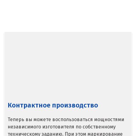
Саратов
Сатка
Севастополь
Североуральск
Сергиев Посад
Серов
Серпухов
Сибай
Контрактное производство
Смоленск
Теперь вы можете воспользоваться мощностями
Снежинск
независимого изготовителя по собственному
техническому заданию. При этом маркирование