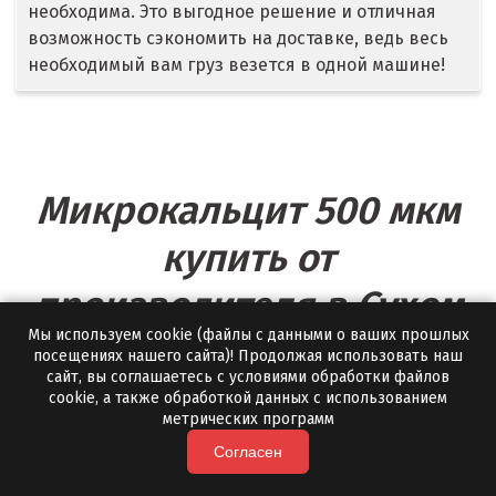
необходима. Это выгодное решение и отличная
Тобольск
возможность сэкономить на доставке, ведь весь
необходимый вам груз везется в одной машине!
Тольятти
Томск
Троицк
Микрокальцит 500 мкм
Тула
купить от
Тюмень
производителя в Сухом
У
Мы используем cookie (файлы с данными о ваших прошлых
Логу
посещениях нашего сайта)! Продолжая использовать наш
Ульяновск
сайт, вы соглашаетесь с условиями обработки файлов
cookie, а также обработкой данных с использованием
Компания «Полевской мрамор» предлагает
Урай
метрических программ
микрокальцит 500 мкм (мраморная мука 500 мкм)
Согласен
Уфа
собственного производства. Это самая крупная