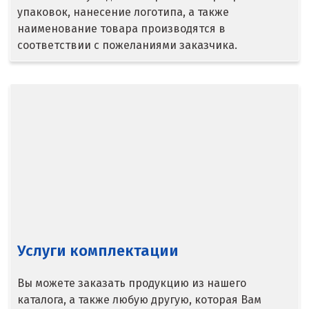
Сочи
упаковок, нанесение логотипа, а также
наименование товара производятся в
Среднеуральск
соответствии с пожеланиями заказчика.
Ставрополь
Ступино
Сургут
Сухой Лог
Сысерть
Т
Таватуй
Услуги комплектации
Тамбов
Вы можете заказать продукцию из нашего
Тверь
каталога, а также любую другую, которая Вам