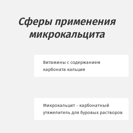
Белгород
Сферы применения
Берёзовский
микрокальцита
Бисерть
Богданович
Брянск
Витамины с содержанием
карбоната кальция
В
Верхние Серги
Верхний Уфалей
Микрокальцит - карбонатный
Верхняя Пышма
утяжелитель для буровых растворов
Верхняя Салда