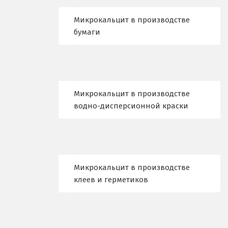
Долгопрудный
Микрокальцит в производстве
Домодедово
бумаги
Дубна
Е
Микрокальцит в производстве
Егорьевск
водно-дисперсионной краски
Екатеринбург
Еленинка
Ж
Микрокальцит в производстве
клеев и герметиков
Жуковский
И