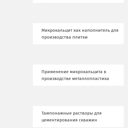
Нефтеюганск
Нижневартовск
Нижний Новгород
Микрокальцит как наполнитель для
производства плитки
Нижний Тагил
Новгород
Новокоалиновый
Применение микрокальцита в
Новокузнецк
производстве металлопластика
Новороссийск
Новосибирск
Тампонажные растворы для
Новоуральск
цементирования скважин
Новоуткинск