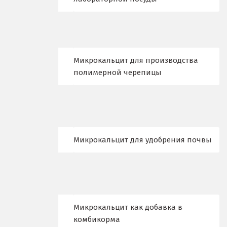
Махачкала
Мегион
Медведевка
Микрокальцит для производства
полимерной черепицы
Москва
Мытищи
Н
Микрокальцит для удобрения почвы
Набарежные Челны
Надым
Наро-Фоминск
Микрокальцит как добавка в
Невьянск
комбикорма