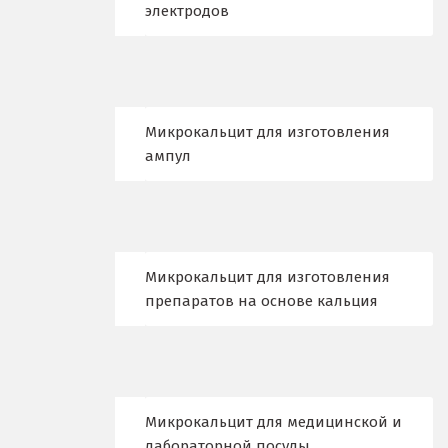
электродов
Курск
Кушва
Л
Микрокальцит для изготовления
Лангепас
ампул
Липецк
Лобня
Микрокальцит для изготовления
Лыткарино
препаратов на основе кальция
Люберцы
М
Магнитогорск
Микрокальцит для медицинской и
лабораторной посуды