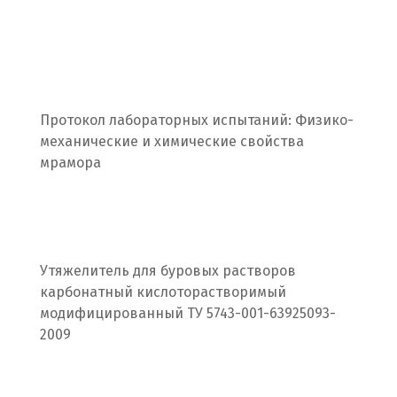
П
Павловский Посад
Пенза
Протокол лабораторных испытаний: Физико-
механические и химические свойства
Первоуральск
мрамора
Пермь
Подольск
Походилова
Утяжелитель для буровых растворов
карбонатный кислоторастворимый
Псков
модифицированный ТУ 5743-001-63925093-
2009
Пушкино
Пятигорск