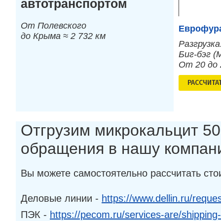
автотранспортом
От Полевского
Еврофура
до Крыма ≈ 2 732 км
Разгрузка
Биг-бэг (
От 20 до
РАСCЧИТА
Отгрузим микрокальцит 50
обращения в нашу компан
Вы можете самостоятельно рассчитать сто
Деловые линии -
https://www.dellin.ru/reques
ПЭК -
https://pecom.ru/services-are/shipping