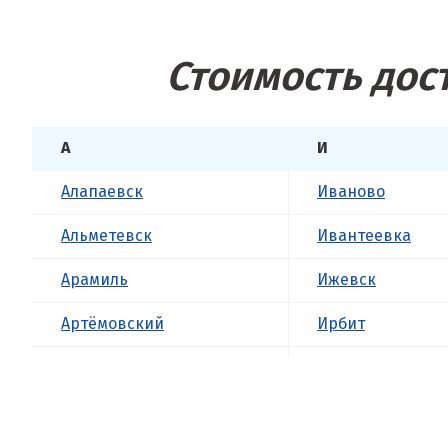
Стоимость дос
А
И
Алапаевск
Иваново
Альметевск
Ивантеевка
Арамиль
Ижевск
Артёмовский
Ирбит
Асбест
Иркутск
Б
Ишим