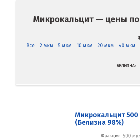
Микрокальцит — цены по
Ф
Все
2 мкм
5 мкм
10 мкм
20 мкм
40 мкм
БЕЛИЗНА:
Микрокальцит 500
(Белизна 98%)
500 мк
Фракция: