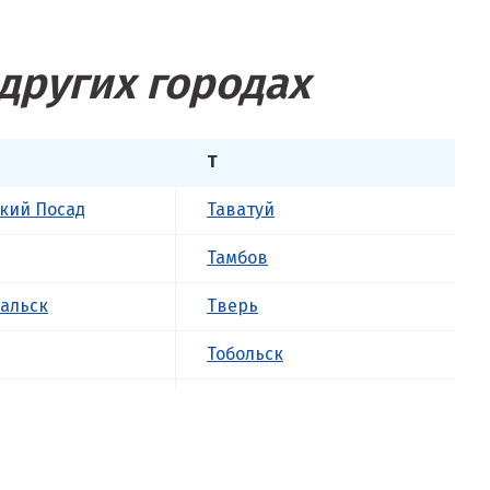
других городах
Т
кий Посад
Таватуй
Тамбов
альск
Тверь
Тобольск
к
Тольятти
ова
Томск