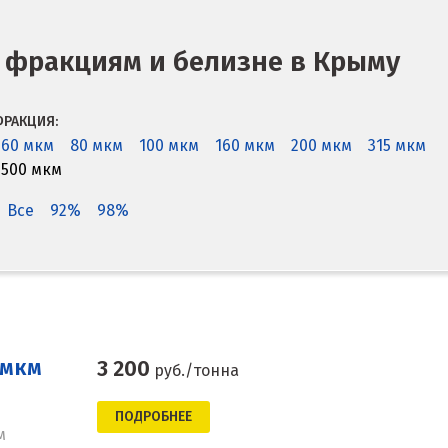
 фракциям и белизне в Крыму
РАКЦИЯ:
60 мкм
80 мкм
100 мкм
160 мкм
200 мкм
315 мкм
500 мкм
Все
92%
98%
 мкм
3 200
руб./тонна
ПОДРОБНЕЕ
м