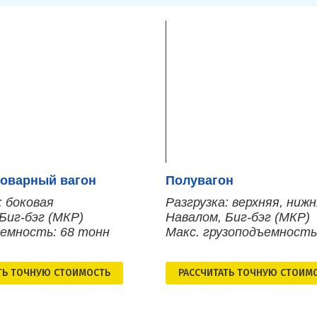
оварный вагон
Полувагон
: боковая
Разгрузка: верхняя, ниж
Биг-бэг (МКР)
Навалом, Биг-бэг (МКР)
ъемность: 68 тонн
Макс. грузоподъемность
ТЬ ТОЧНУЮ СТОИМОСТЬ
РАСCЧИТАТЬ ТОЧНУЮ СТОИМ