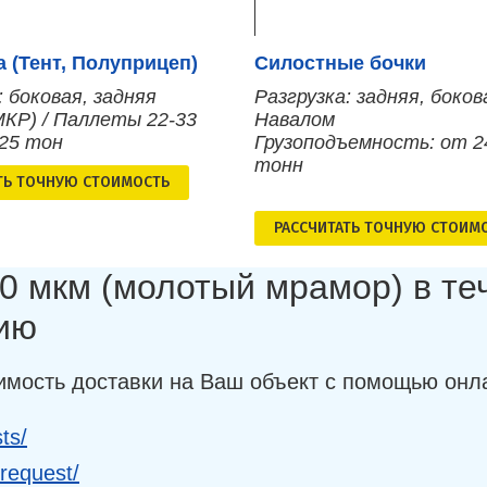
 (Тент, Полуприцеп)
Силостные бочки
: боковая, задняя
Разгрузка: задняя, боков
МКР) / Паллеты 22-33
Навалом
 25 тон
Грузоподъемность: от 2
тонн
ТЬ ТОЧНУЮ СТОИМОСТЬ
РАСCЧИТАТЬ ТОЧНУЮ СТОИМ
0 мкм (молотый мрамор) в те
ию
имость доставки на Ваш объект с помощью онл
ts/
-request/