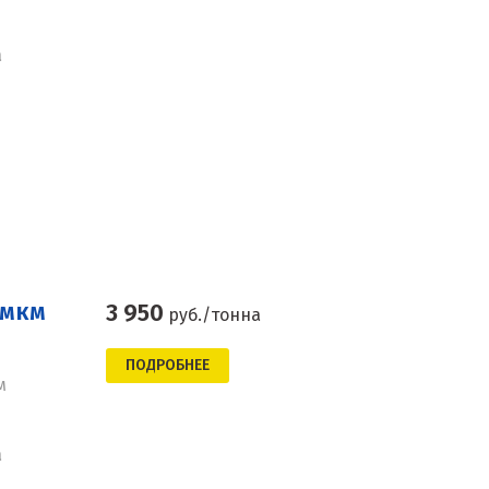
а
 мкм
3 950
руб./тонна
ПОДРОБНЕЕ
м
а