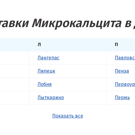
тавки Микрокальцита в 
Л
П
Лангепас
Павловс
Липецк
Пенза
Лобня
Первоур
Лыткарино
Пермь
Люберцы
Подольс
Показать все
М
Походил