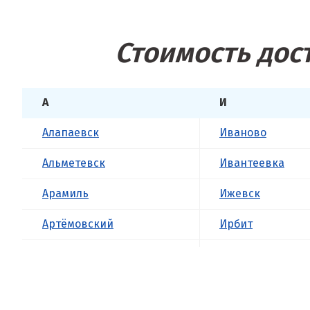
Стоимость дос
А
И
Алапаевск
Иваново
Альметевск
Ивантеевка
Арамиль
Ижевск
Артёмовский
Ирбит
Асбест
Иркутск
Б
Ишим