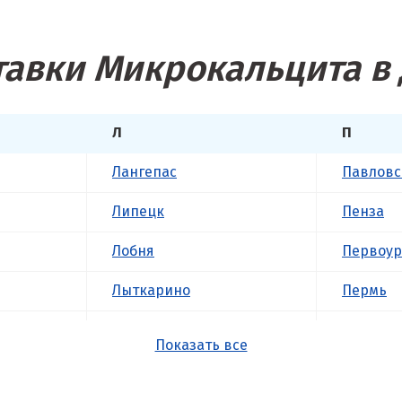
тавки Микрокальцита в 
Л
П
Лангепас
Павловс
Липецк
Пенза
Лобня
Первоур
Лыткарино
Пермь
Люберцы
Подольс
Показать все
М
Походил