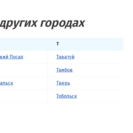
других городах
Т
кий Посад
Таватуй
Тамбов
альск
Тверь
Тобольск
к
Тольятти
ова
Томск