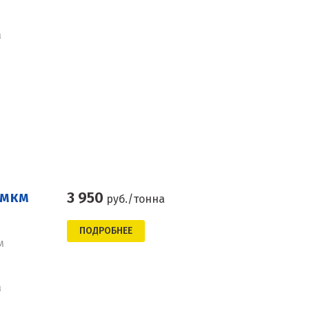
а
 мкм
3 950
руб./тонна
ПОДРОБНЕЕ
м
а