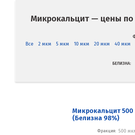
Микрокальцит — цены по 
Ф
Все
2 мкм
5 мкм
10 мкм
20 мкм
40 мкм
БЕЛИЗНА:
Микрокальцит 500
(Белизна 98%)
500 мк
Фракция: