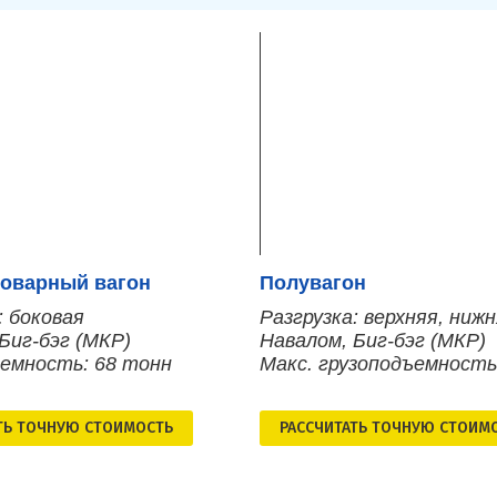
оварный вагон
Полувагон
: боковая
Разгрузка: верхняя, ниж
Биг-бэг (МКР)
Навалом, Биг-бэг (МКР)
ъемность: 68 тонн
Макс. грузоподъемность
ТЬ ТОЧНУЮ СТОИМОСТЬ
РАСCЧИТАТЬ ТОЧНУЮ СТОИМ