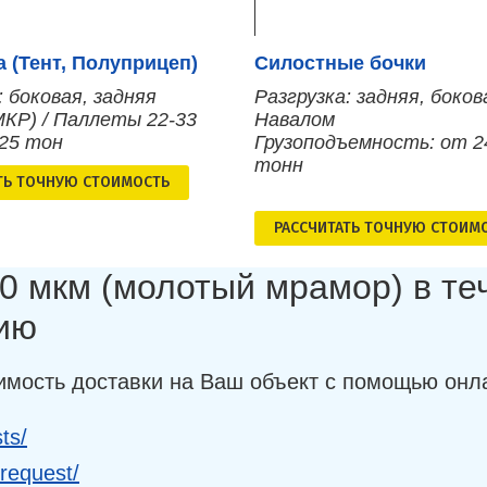
 (Тент, Полуприцеп)
Силостные бочки
: боковая, задняя
Разгрузка: задняя, боков
МКР) / Паллеты 22-33
Навалом
 25 тон
Грузоподъемность: от 2
тонн
ТЬ ТОЧНУЮ СТОИМОСТЬ
РАСCЧИТАТЬ ТОЧНУЮ СТОИМ
0 мкм (молотый мрамор) в те
ию
имость доставки на Ваш объект с помощью онл
ts/
-request/