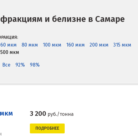
фракциям и белизне в Самаре
РАКЦИЯ:
60 мкм
80 мкм
100 мкм
160 мкм
200 мкм
315 мкм
500 мкм
Все
92%
98%
 мкм
3 200
руб./тонна
ПОДРОБНЕЕ
м