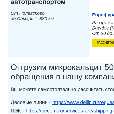
автотранспортом
От Полевского
Еврофура
до Самары ≈ 880 км
Разгрузка
Биг-бэг (
От 20 до
РАСCЧИТА
Отгрузим микрокальцит 50
обращения в нашу компан
Вы можете самостоятельно рассчитать сто
Деловые линии -
https://www.dellin.ru/reques
ПЭК -
https://pecom.ru/services-are/shipping