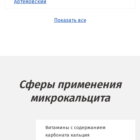
Артёмовский
Асбест
Показать все
Б
Балашиха
Барнаул
Белгород
Сферы применения
Берёзовский
микрокальцита
Бисерть
Богданович
Брянск
Витамины с содержанием
карбоната кальция
В