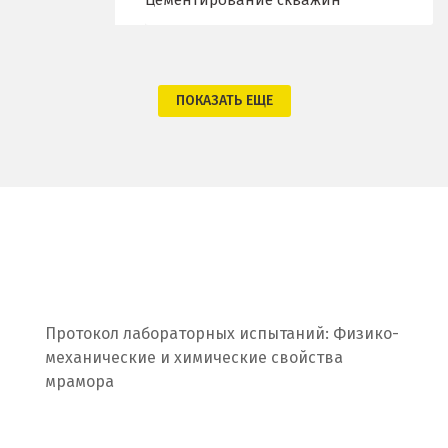
Цементирование скважин
Омск
Орел
ПОКАЗАТЬ ЕЩЕ
Оренбург
Орехово-Зуево
П
Павловский Посад
Пенза
Протокол лабораторных испытаний: Физико-
Первоуральск
механические и химические свойства
мрамора
Пермь
Подольск