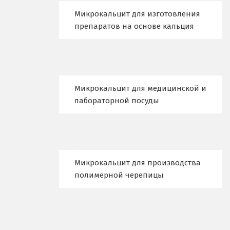
Лыткарино
Микрокальцит для изготовления
препаратов на основе кальция
Люберцы
М
Магнитогорск
Микрокальцит для медицинской и
Махачкала
лабораторной посуды
Мегион
Медведевка
Микрокальцит для производства
Москва
полимерной черепицы
Мытищи
Н