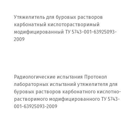
Походилова
Утяжелитель для буровых растворов
Псков
карбонатный кислоторастворимый
модифицированный ТУ 5743-001-63925093-
Пушкино
2009
Пятигорск
Р
Раменское
Радиологические испытания Протокол
лабораторных испытаний утяжелителя для
Ревда
буровых растворов карбонатного кислотно-
растворимого модифицированного ТУ 5743-
Реутов
001-63925093-2009
Ростов на Дону
Рязань