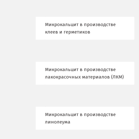
Еленинка
Ж
Микрокальцит в производстве
клеев и герметиков
Жуковский
И
Иваново
Микрокальцит в производстве
Ивантеевка
лакокрасочных материалов (ЛКМ)
Ижевск
Ирбит
Микрокальцит в производстве
Иркутск
линолеума
Ишим