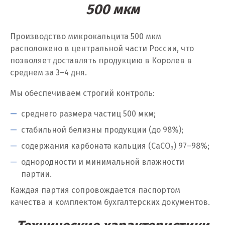
500 мкм
Химки
Производство микрокальцита 500 мкм
Ч
расположено в центральной части России, что
позволяет доставлять продукцию в Королев в
Чебаркуль
среднем за 3–4 дня.
Челябинск
Мы обеспечиваем строгий контроль:
Чехов
среднего размера частиц 500 мкм;
Чита
стабильной белизны продукции (до 98%);
содержания карбоната кальция (CaCO₃) 97–98%;
Щ
однородности и минимальной влажности
Щёлково
партии.
Каждая партия сопровождается паспортом
Э
качества и комплектом бухгалтерских документов.
Электросталь