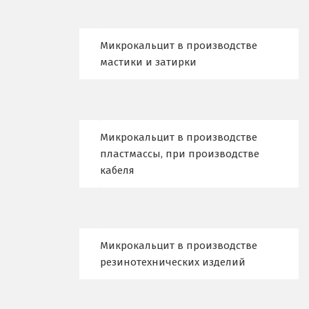
К
Казань
Микрокальцит в производстве
мастики и затирки
Калининград
Калуга
Каменск-Уральский
Микрокальцит в производстве
пластмассы, при производстве
Камышево
кабеля
Камышлов
Караганда
Микрокальцит в производстве
Качканар
резинотехнических изделий
Кемерово