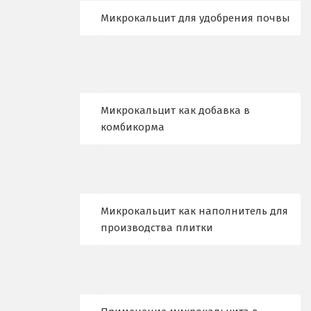
Набарежные Челны
Микрокальцит для удобрения почвы
Надым
Наро-Фоминск
Невьянск
Микрокальцит как добавка в
комбикорма
Нефтеюганск
Нижневартовск
Нижний Новгород
Микрокальцит как наполнитель для
Нижний Тагил
производства плитки
Новгород
Новокоалиновый