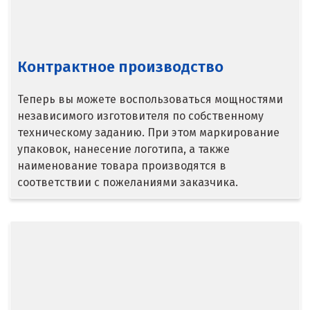
Серпухов
Сибай
Контрактное производство
Смоленск
Теперь вы можете воспользоваться мощностями
Снежинск
независимого изготовителя по собственному
Сочи
техническому заданию. При этом маркирование
упаковок, нанесение логотипа, а также
Среднеуральск
наименование товара производятся в
соответствии с пожеланиями заказчика.
Ставрополь
Ступино
Сургут
Сухой Лог