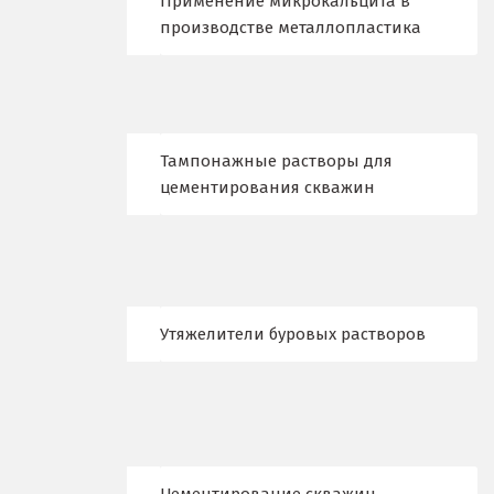
Новокузнецк
Применение микрокальцита в
производстве металлопластика
Новороссийск
Новосибирск
Новоуральск
Тампонажные растворы для
цементирования скважин
Новоуткинск
Новый Уренгой
Ногинск
Утяжелители буровых растворов
Ноябрьск
Нягань
О
Одинцово