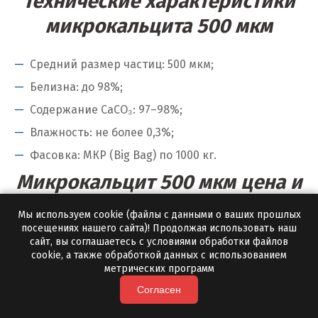
Технические характеристики
Ю
микрокальцита 500 мкм
Югорск
Средний размер частиц: 500 мкм;
Я
Белизна: до 98%;
Содержание CaCO₃: 97–98%;
Ялуторовск
Влажность: не более 0,3%;
Ярославль
Фасовка: МКР (Big Bag) по 1000 кг.
Микрокальцит 500 мкм цена и
условия поставки
Мы используем cookie (файлы с данными о ваших прошлых
посещениях нашего сайта)! Продолжая использовать наш
сайт, вы соглашаетесь с условиями обработки файлов
Цена зависит от объема партии и региона
cookie, а также обработкой данных с использованием
поставки. Минимальная отгрузка с нашей
метрических программ
доставкой — от 10 тонн.
Согласен
Автотранспорт — оперативная доставка по