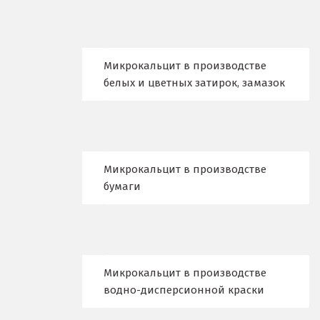
Воскресенск
Д
Микрокальцит в производстве
белых и цветных затирок, замазок
Дегтярск
Дмитров
Долгопрудный
Микрокальцит в производстве
Домодедово
бумаги
Дубна
Е
Микрокальцит в производстве
Егорьевск
водно-дисперсионной краски
Екатеринбург