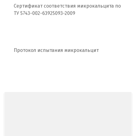
Сертификат соответствия микрокальцита по
С
ТУ 5743-002-63925093-2009
Салехард
Самара
Санкт-Петербург
Протокол испытания микрокальцит
Саратов
Сатка
Севастополь
Североуральск
Сергиев Посад
Серов