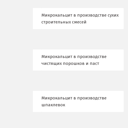
Киров
Кировград
Микрокальцит в производстве сухих
строительных смесей
Клин
Когалым
Коелга
Микрокальцит в производстве
чистящих порошков и паст
Коломна
Королёв
Кострома
Красногорск
Микрокальцит в производстве
шпаклевок
Краснодар
Краснотурьинск