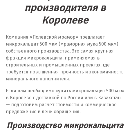
производителя в
У
Королеве
Ульяновск
Компания «Полевской мрамор» предлагает
Урай
микрокальцит 500 мкм (мраморная мука 500 мкм)
Уфа
собственного производства. Это самая крупная
фракция микрокальцита, применяемая в
Учалы
строительных и промышленных проектах, где
требуется повышенная прочность и экономичность
Ф
минерального наполнителя.
Фрязино
Если вам необходимо купить микрокальцит 500 мкм
в Королеве с доставкой по России или в Казахстан
Х
— подготовим расчет стоимости и коммерческое
предложение в день обращения.
Хабаровск
Производство микрокальцита
Ханты-Мансийск