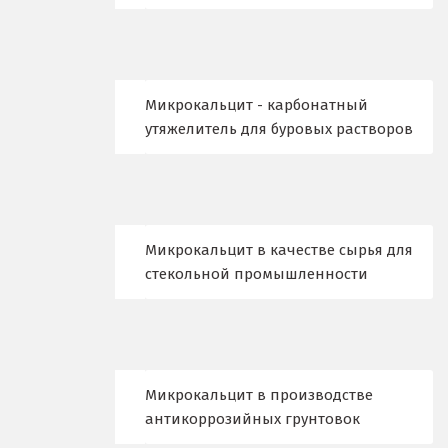
Верхние Серги
Верхний Уфалей
Микрокальцит - карбонатный
Верхняя Пышма
утяжелитель для буровых растворов
Верхняя Салда
Видное
Микрокальцит в качестве сырья для
Владикавказ
стекольной промышленности
Владимир
Волгоград
Волгодонск
Микрокальцит в производстве
антикоррозийных грунтовок
Воронеж