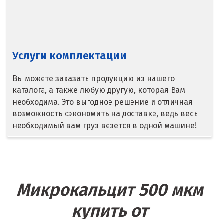
Сысерть
Т
Таватуй
Услуги комплектации
Тамбов
Вы можете заказать продукцию из нашего
Тверь
каталога, а также любую другую, которая Вам
необходима. Это выгодное решение и отличная
Тобольск
возможность сэкономить на доставке, ведь весь
необходимый вам груз везется в одной машине!
Тольятти
Томск
Троицк
Микрокальцит 500 мкм
Тула
купить от
Тюмень