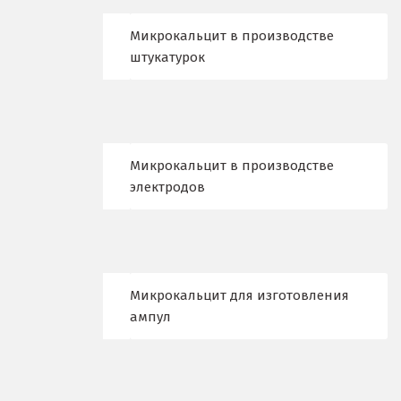
Красноуфимск
Микрокальцит в производстве
штукатурок
Красноярск
Крым
Кузино
Микрокальцит в производстве
Курск
электродов
Кушва
Л
Микрокальцит для изготовления
Лангепас
ампул
Липецк
Лобня