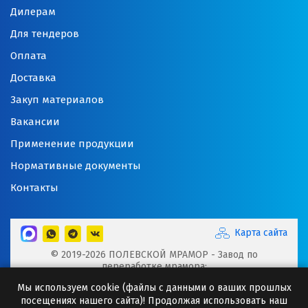
Дилерам
Для тендеров
Оплата
Доставка
Закуп материалов
Вакансии
Применение продукции
Нормативные документы
Контакты
Карта сайта
© 2019-2026 ПОЛЕВСКОЙ МРАМОР - Завод по
переработке мрамора:
Микрокальцит, Мраморная крошка, Мраморный щебень,
Мы используем cookie (файлы с данными о ваших прошлых
Минеральные порошки, Добавки для буровых растворов
посещениях нашего сайта)! Продолжая использовать наш