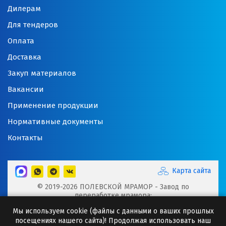
Дилерам
Для тендеров
Оплата
Доставка
Закуп материалов
Вакансии
Применение продукции
Нормативные документы
Контакты
Карта сайта
© 2019-2026 ПОЛЕВСКОЙ МРАМОР - Завод по
переработке мрамора:
Микрокальцит, Мраморная крошка, Мраморный щебень,
Мы используем cookie (файлы с данными о ваших прошлых
Минеральные порошки, Добавки для буровых растворов
посещениях нашего сайта)! Продолжая использовать наш