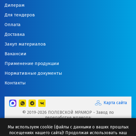
Дилерам
Для тендеров
Оплата
Доставка
Закуп материалов
Вакансии
Применение продукции
Нормативные документы
Контакты
Карта сайта
© 2019-2026 ПОЛЕВСКОЙ МРАМОР - Завод по
переработке мрамора:
Микрокальцит, Мраморная крошка, Мраморный щебень,
Мы используем cookie (файлы с данными о ваших прошлых
Минеральные порошки, Добавки для буровых растворов
посещениях нашего сайта)! Продолжая использовать наш