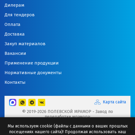
Дилерам
Для тендеров
Оплата
Доставка
Закуп материалов
Вакансии
Применение продукции
Нормативные документы
Контакты
Карта сайта
© 2019-2026 ПОЛЕВСКОЙ МРАМОР - Завод по
переработке мрамора:
Микрокальцит, Мраморная крошка, Мраморный щебень,
Мы используем cookie (файлы с данными о ваших прошлых
Минеральные порошки, Добавки для буровых растворов
посещениях нашего сайта)! Продолжая использовать наш