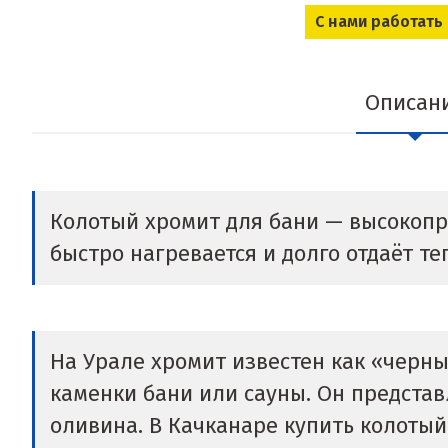
С нами работать
Описан
Колотый хромит для бани — высокоп
быстро нагревается и долго отдаёт те
На Урале хромит известен как «черн
каменки бани или сауны. Он предста
оливина. В Качканаре купить колоты