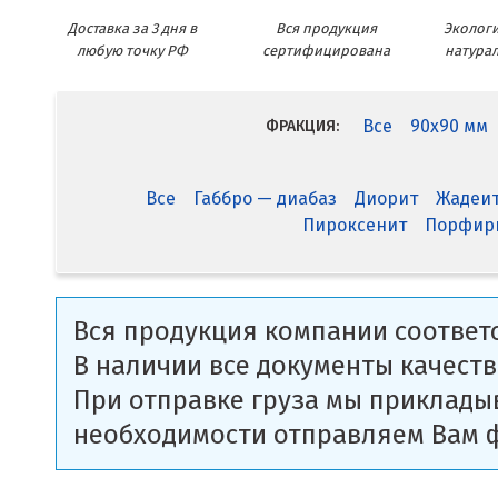
Доставка за 3 дня в
Вся продукция
Экологи
любую точку РФ
сертифицирована
натура
Все
90x90 мм
ФРАКЦИЯ:
Все
Габбро — диабаз
Диорит
Жадеи
Пироксенит
Порфир
Вся продукция компании соответс
В наличии все документы качеств
При отправке груза мы приклады
необходимости отправляем Вам 