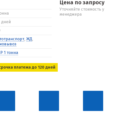
Цена по запросу
Уточняйте стоимость у
тонна
менеджера
5 дней
0
тотранспорт
,
ЖД
,
мовывоз
Р 1 тонна
срочка платежа до 120 дней