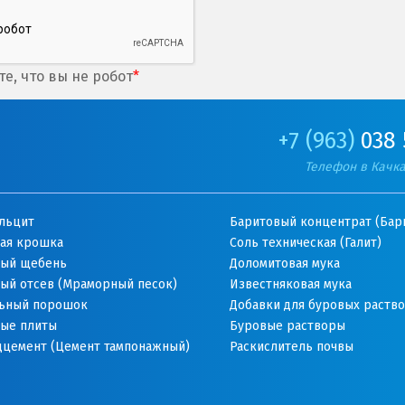
е, что вы не робот
*
+7 (963)
038 
Телефон в Качк
льцит
Баритовый концентрат (Бар
ая крошка
Соль техническая (Галит)
ый щебень
Доломитовая мука
ый отсев (Мраморный песок)
Известняковая мука
ьный порошок
Добавки для буровых раств
ые плиты
Буровые растворы
дцемент (Цемент тампонажный)
Раскислитель почвы