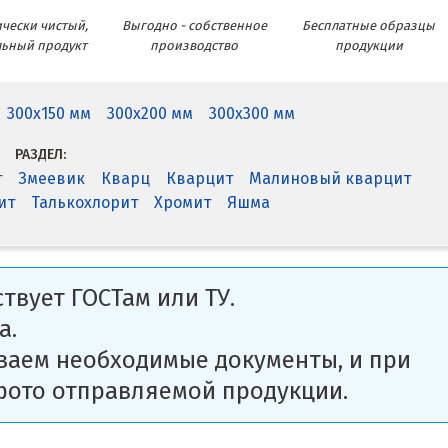
чески чистый,
Выгодно - собственное
Бесплатные образцы
льный продукт
производство
продукции
300x150 мм
300x200 мм
300x300 мм
РАЗДЕЛ:
т
Змеевик
Кварц
Кварцит
Малиновый кварцит
ит
Талькохлорит
Хромит
Яшма
твует ГОСТам или ТУ.
а.
ваем необходимые документы, и при
фото отправляемой продукции.