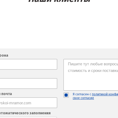
фона
 почта
Я согласен с
политикой конф
свое согласие
втоматического заполнения