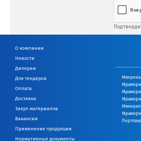
Подтвердит
О компании
Новости
Дилерам
Микрока
Для тендеров
Мраморн
Оплата
Мраморн
Доставка
Мраморн
Минерал
Закуп материалов
Мраморн
Вакансии
Портлан
Применение продукции
Нормативные документы