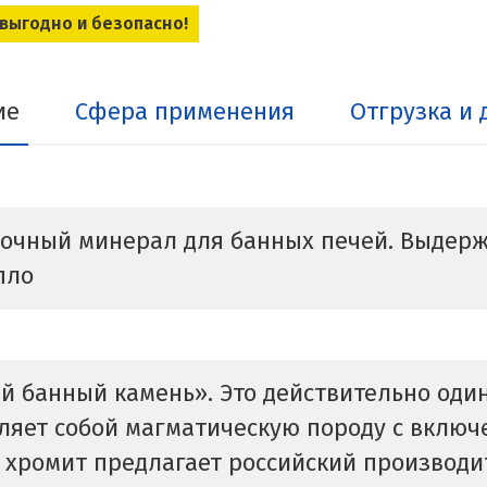
 выгодно и безопасно!
ие
Сфера применения
Отгрузка и 
рочный минерал для банных печей. Выдерж
пло
ый банный камень». Это действительно оди
вляет собой магматическую породу с включ
й хромит предлагает российский производ