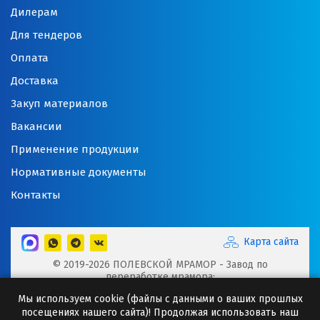
Дилерам
Для тендеров
Оплата
Доставка
Закуп материалов
Вакансии
Применение продукции
Нормативные документы
Контакты
Карта сайта
© 2019-2026 ПОЛЕВСКОЙ МРАМОР - Завод по
переработке мрамора:
Микрокальцит, Мраморная крошка, Мраморный щебень,
Мы используем cookie (файлы с данными о ваших прошлых
Минеральные порошки, Добавки для буровых растворов
посещениях нашего сайта)! Продолжая использовать наш