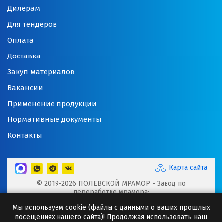
Дилерам
Для тендеров
Оплата
Доставка
Закуп материалов
Вакансии
Применение продукции
Нормативные документы
Контакты
Карта сайта
© 2019-2026 ПОЛЕВСКОЙ МРАМОР - Завод по
переработке мрамора:
Микрокальцит, Мраморная крошка, Мраморный щебень,
Мы используем cookie (файлы с данными о ваших прошлых
Минеральные порошки, Добавки для буровых растворов
посещениях нашего сайта)! Продолжая использовать наш