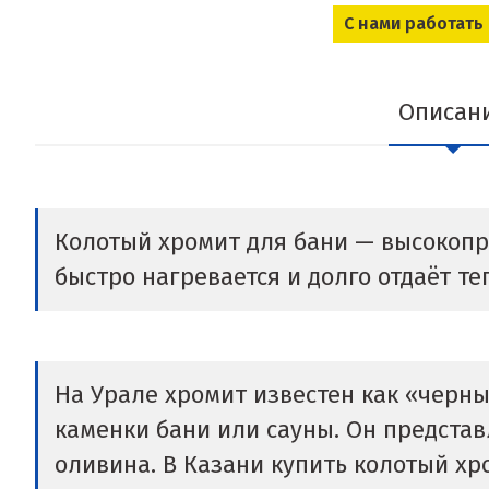
С нами работать
Описан
Колотый хромит для бани — высокоп
быстро нагревается и долго отдаёт те
На Урале хромит известен как «черн
каменки бани или сауны. Он предста
оливина. В Казани купить колотый х