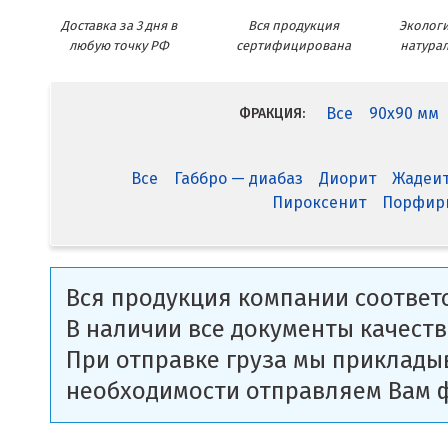
Доставка за 3 дня в
Вся продукция
Экологи
любую точку РФ
сертифицирована
натура
Все
90x90 мм
ФРАКЦИЯ:
Все
Габбро — диабаз
Диорит
Жадеи
Пироксенит
Порфир
Вся продукция компании соответс
В наличии все документы качеств
При отправке груза мы приклады
необходимости отправляем Вам 