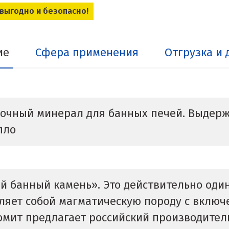
 выгодно и безопасно!
ие
Сфера применения
Отгрузка и 
рочный минерал для банных печей. Выдерж
пло
ый банный камень». Это действительно оди
вляет собой магматическую породу с включ
ромит предлагает российский производител