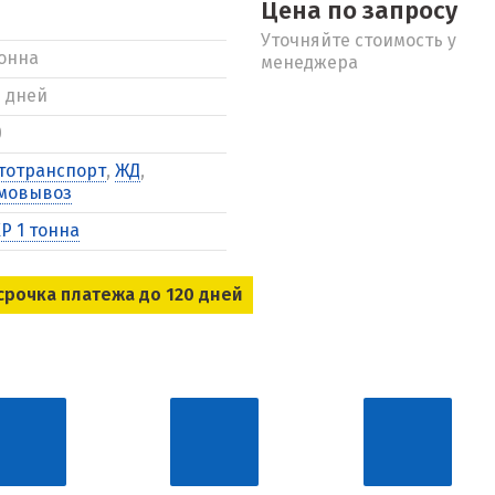
Цена по запросу
Уточняйте стоимость у
тонна
менеджера
5 дней
0
тотранспорт
,
ЖД
,
мовывоз
Р 1 тонна
срочка платежа до 120 дней