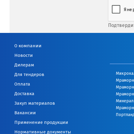
Подтвердит
О компании
Новости
Дилерам
Микрока
Для тендеров
Мраморн
Оплата
Мраморн
Доставка
Мраморн
Минерал
Закуп материалов
Мраморн
Вакансии
Портлан
Применение продукции
Нормативные документы