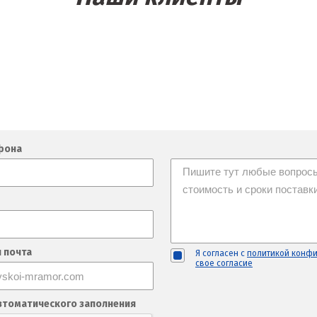
фона
 почта
Я согласен с
политикой конф
свое согласие
втоматического заполнения