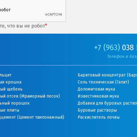
е, что вы не робот
*
+7 (963)
038 
Телефон в Каз
льцит
Баритовый концентрат (Бар
ая крошка
Соль техническая (Галит)
ый щебень
Доломитовая мука
ый отсев (Мраморный песок)
Известняковая мука
ьный порошок
Добавки для буровых раств
ые плиты
Буровые растворы
дцемент (Цемент тампонажный)
Раскислитель почвы