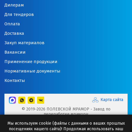
Дилерам
Для тендеров
Оплата
Доставка
Закуп материалов
Вакансии
Применение продукции
Нормативные документы
Контакты
Карта сайта
© 2019-2026 ПОЛЕВСКОЙ МРАМОР - Завод по
переработке мрамора:
Микрокальцит, Мраморная крошка, Мраморный щебень,
Мы используем cookie (файлы с данными о ваших прошлых
Минеральные порошки, Добавки для буровых растворов
посещениях нашего сайта)! Продолжая использовать наш