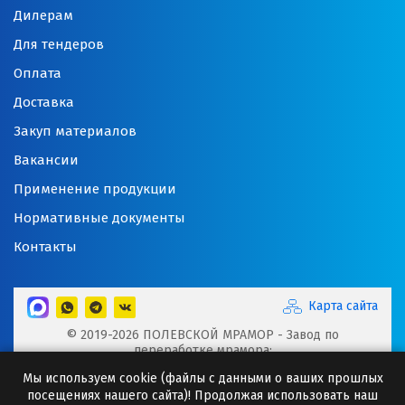
Дилерам
Для тендеров
Оплата
Доставка
Закуп материалов
Вакансии
Применение продукции
Нормативные документы
Контакты
Карта сайта
© 2019-2026 ПОЛЕВСКОЙ МРАМОР - Завод по
переработке мрамора:
Микрокальцит, Мраморная крошка, Мраморный щебень,
Мы используем cookie (файлы с данными о ваших прошлых
Минеральные порошки, Добавки для буровых растворов
посещениях нашего сайта)! Продолжая использовать наш