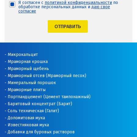
Я согласен с
политикой конфиденциальности
по
обработке персональных данных и
даю свое
согласие
ОТПРАВИТЬ
Микрокальцит
Мраморная крошка
Мраморный щебень
Мраморный отсев (Мраморный песок)
Минеральный порошок
Мраморные плиты
Портландцемент (Цемент тампонажный)
Баритовый концентрат (Барит)
Соль техническая (Галит)
Доломитовая мука
Известняковая мука
Добавки для буровых растворов