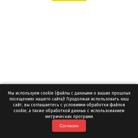
Мы используем cookie (файлы с данными о ваших прошлых
Микрокальцит 315 мкм (Белизна 98%)
посещениях нашего сайта)! Продолжая использовать наш
сайт, вы соглашаетесь с условиями обработки файлов
cookie, а также обработкой данных с использованием
315 мкм
Фракция:
метрических программ
Да
Бесплатный образец:
Согласен
1 тонна
Минимальная партия: