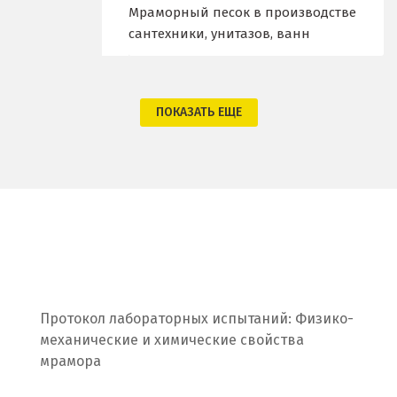
Ж
Мраморный песок в производстве
сантехники, унитазов, ванн
Жуковский
И
ПОКАЗАТЬ ЕЩЕ
Иваново
Ивантеевка
Ижевск
Ирбит
Иркутск
Ишим
Протокол лабораторных испытаний: Физико-
механические и химические свойства
К
мрамора
Казань