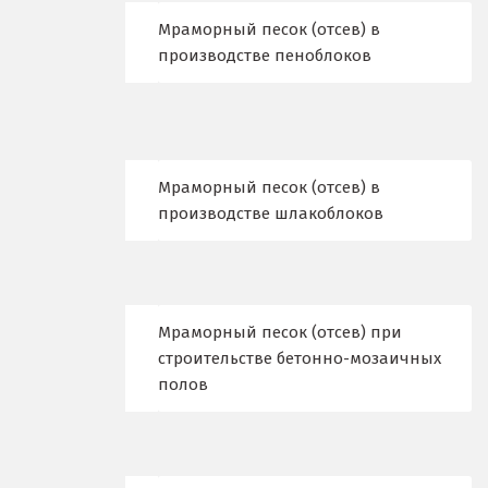
Д
Мраморный песок (отсев) в
производстве пеноблоков
Дегтярск
Дмитров
Долгопрудный
Мраморный песок (отсев) в
Домодедово
производстве шлакоблоков
Дубна
Е
Мраморный песок (отсев) при
Егорьевск
строительстве бетонно-мозаичных
полов
Екатеринбург
Еленинка