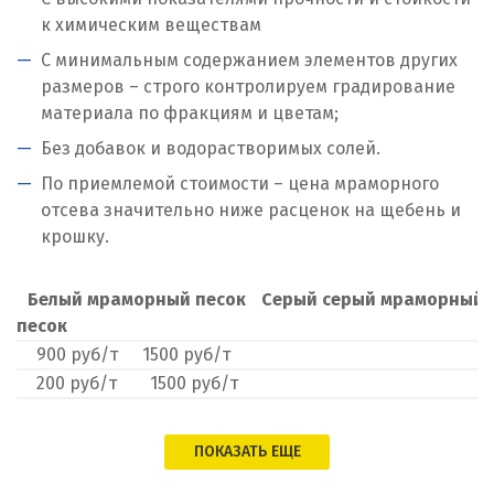
Люберцы
к химическим веществам
С минимальным содержанием элементов других
М
размеров – строго контролируем градирование
материала по фракциям и цветам;
Магнитогорск
Без добавок и водорастворимых солей.
Махачкала
По приемлемой стоимости – цена мраморного
отсева значительно ниже расценок на щебень и
Мегион
крошку.
Медведевка
Белый мраморный песок
Серый серый мраморный
Москва
песок
900 руб/т
1500 руб/т
Мытищи
200 руб/т
1500 руб/т
Н
ПОКАЗАТЬ ЕЩЕ
Набарежные Челны