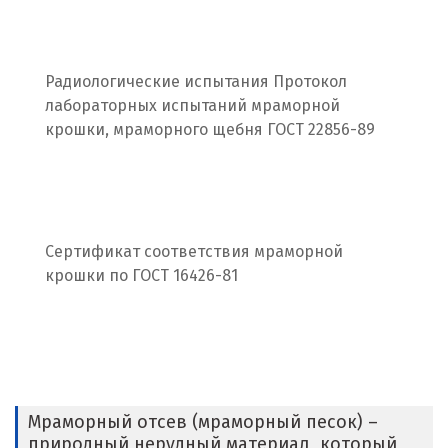
Калининград
Радиологические испытания Протокол
Калуга
лабораторных испытаний мраморной
Каменск-Уральский
крошки, мраморного щебня ГОСТ 22856-89
Камышево
Камышлов
Сертификат соответствия мраморной
Караганда
крошки по ГОСТ 16426-81
Качканар
Кемерово
Киров
Мраморный отсев (мраморный песок) –
Кировград
природный нерудный материал, который