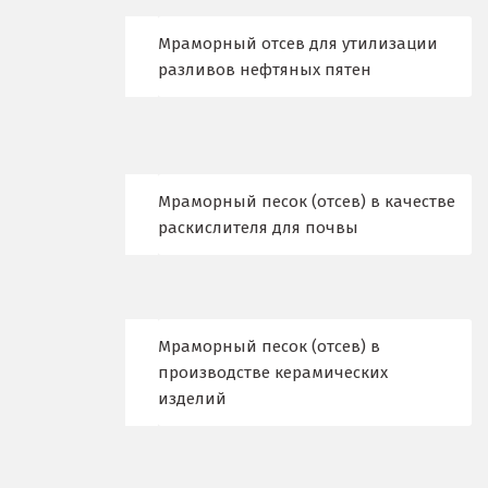
Верхний Уфалей
Мраморный отсев для утилизации
Верхняя Пышма
разливов нефтяных пятен
Верхняя Салда
Видное
Мраморный песок (отсев) в качестве
Владикавказ
раскислителя для почвы
Владимир
Волгоград
Мраморный песок (отсев) в
Волгодонск
производстве керамических
изделий
Воронеж
Воскресенск