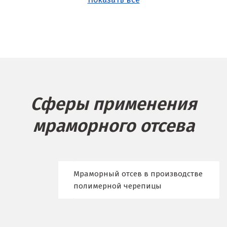
Б
Балашиха
Барнаул
Белгород
Сферы применения
Берёзовский
мраморного отсева
Бисерть
Богданович
Брянск
Мраморный отсев в производстве
полимерной черепицы
В
Верхние Серги