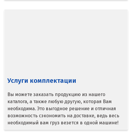
Новосибирск
Новоуральск
Новоуткинск
Новый Уренгой
Ногинск
Ноябрьск
Услуги комплектации
Нягань
Вы можете заказать продукцию из нашего
каталога, а также любую другую, которая Вам
О
необходима. Это выгодное решение и отличная
возможность сэкономить на доставке, ведь весь
Одинцово
необходимый вам груз везется в одной машине!
Омск