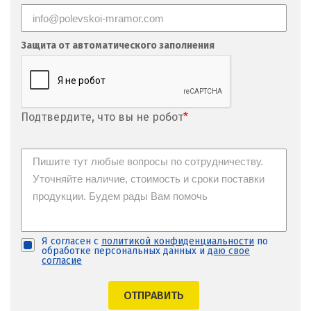
Псков
Защита от автоматического заполнения
Пушкино
Пятигорск
Р
Подтвердите, что вы не робот
*
Раменское
Ревда
Реутов
Ростов на Дону
Я согласен с
политикой конфиденциальности
по
обработке персональных данных и
даю свое
согласие
Рязань
С
ОТПРАВИТЬ