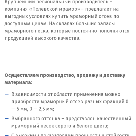
Крупнейший региональный производитель –
Красноярск
компания «Полевской мрамор» – предлагает на
выгодных условиях купить мраморный отсев по
Крым
доступным ценам. На складах большие запасы
мраморного песка, которые постоянно пополняются
Кузино
продукцией высокого качества.
Курск
Кушва
Л
Осуществляем производство, продажу и доставку
материала:
Лангепас
В зависимости от области применения можно
Липецк
приобрести мраморный отсев разных фракций 0
— 5 мм, 0 — 2,5 мм;
Лобня
Выбранного оттенка – представлен качественный
мраморный песок серого и белого цвета;
Лыткарино
С высокими показателями прочности и стойкости