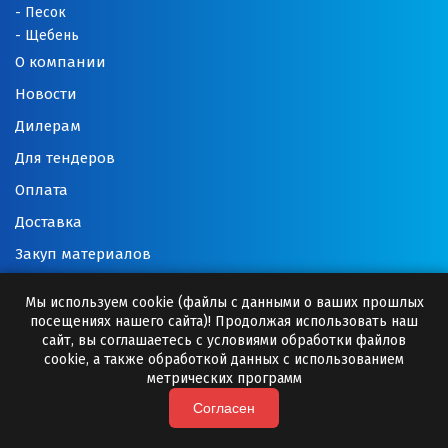
Сибай
Песок
Щебень
Смоленск
О компании
Снежинск
Новости
Сочи
Дилерам
Для тендеров
Среднеуральск
Оплата
Ставрополь
Доставка
Закуп материалов
Ступино
Вакансии
Сургут
Мы используем cookie (файлы с данными о ваших прошлых
Применение продукции
посещениях нашего сайта)! Продолжая использовать наш
сайт, вы соглашаетесь с условиями обработки файлов
Сухой Лог
Нормативные документы
cookie, а также обработкой данных с использованием
метрических программ
Контакты
Сысерть
Согласен
Т
Карта сайта